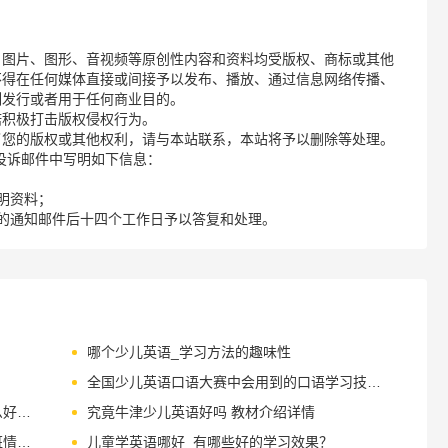
、图片、图形、音视频等原创性内容和资料均受版权、商标或其他
不得在任何媒体直接或间接予以发布、播放、通过信息网络传播、
制发行或者用于任何商业目的。
诺积极打击版权侵权行为。
了您的版权或其他权利，请与本站联系，本站将予以删除等处理。
请您在投诉邮件中写明如下信息：
明资料；
的通知邮件后十四个工作日予以答复和处理。
哪个少儿英语_学习方法的趣味性
全国少儿英语口语大赛中会用到的口语学习技巧有哪些？
上海培训机构排名网：幼儿英语学习有什么好方法？
究竟牛津少儿英语好吗 教材介绍详情
儿童英语排名网站：不同类型的儿童英语班情况介绍
儿童学英语哪好_有哪些好的学习效果？