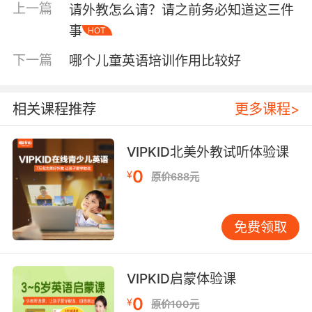
上一篇
请外教怎么请？请之前务必知道这三件
选择内容有趣好玩的读物给孩子使用，这样可以
事
HOT
更好的培养孩子学习英语的兴趣。
下一篇
哪个儿童英语培训作用比较好
方法二：采用多元化的英语学习方法
老师使用多元化的方法教授孩子学习英语，不仅
相关课程推荐
更多课程>
会让孩子更加的了解英语，同时还可以让孩子的
英语学习变的更加的轻松。多元化的英语学习方
法还可以让少儿的学习变的更加简单，而且多元
VIPKID北美外教试听体验课
化的英语学习方法可以更好的适应不同孩子的学
0
¥
原价688元
习，对于孩子整个英语的学习过程也是比较好的
方法。
免费领取
方法三：寓教于乐的学习方法
少儿时期不仅是孩子学习知识的黄金时期，同时
VIPKID启蒙体验课
也是孩子最为贪玩的时期，所以在这个时期很多
0
¥
孩子其实是比较反感学习的，因此教授少儿英语
原价100元