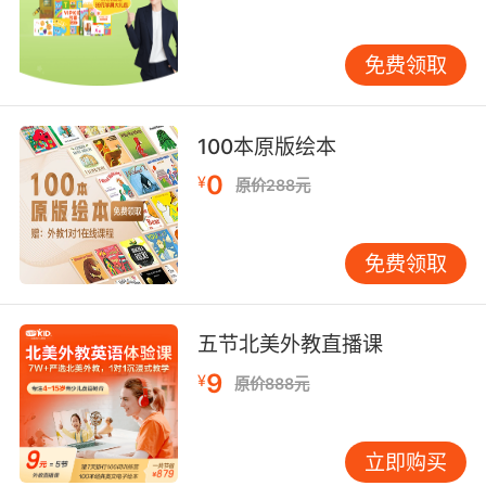
的时候一定要注意学习方法的应用。而寓教于乐
的教学方法就是比较有效的英语教育方法，这种
免费领取
教学方法可以让孩子在玩的过程中有效的去学习
英语知识，同时对于孩子英语兴趣的培养也会有
很大的帮助。所以老师要抓住孩子的这一特性帮
100本原版绘本
助他们更加有效的进行学习，不要让孩子对学习
0
¥
产生厌烦和压力而是帮助他们产生英语学习的兴
原价288元
趣。
哪个少儿英语好？以上就是为大家介绍相关内
免费领取
容，只有教学的方法和孩子很好的契合在一起才
可以帮助孩子培养良好的英语学习习惯，进而才
五节北美外教直播课
可以帮助提升孩子的英语水平。
9
¥
原价888元
立即购买