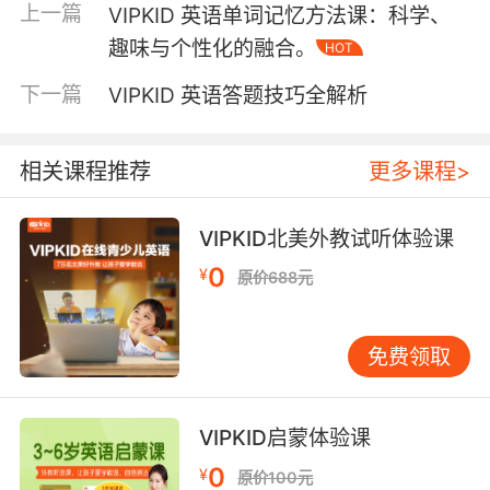
上一篇
VIPKID 英语单词记忆方法课：科学、
师会引导学生发挥创意，创造属于自己的联想故
趣味与个性化的融合。
HOT
事。比如记忆“book”（书），可以想象一只啄木
鸟（woodpecker）在树上啄出一本“book”，通
下一篇
VIPKID 英语答题技巧全解析
过这样奇特的故事，将单词的音、形、义紧密结
合，强化记忆。而且，这种趣味联想法能充分调
动学生的想象力，激发学习兴趣，让他们在欢笑
相关课程推荐
更多课程>
中记住单词。 三、语境融入法 单词孤立存在时，
意义较为抽象，而将其置于语境中，则能赋予其
VIPKID北美外教试听体验课
鲜活的生命力。语境如同一个场景舞台，单词在
0
¥
其中扮演角色，展现出具体用法。 在 VIPKID 的
原价688元
课堂上，教师会精心挑选丰富的阅读材料、对话
场景等，让学生在语境中理解单词。例如
免费领取
“spring”，在“The spring is coming, and the
flowers are blooming.”（春天来了，花儿盛
开。）中，学生不仅能知晓其“春天”的含义，还
VIPKID启蒙体验课
能体会到时态与季节变化的表达。同时，通过角
0
¥
色扮演对话，如在购物场景中运用“discount”
原价100元