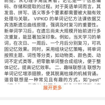
前提。从心理学角度来看，记忆是一个信息编
码、存储和提取的过程。对于英语单词而言，其
发音、拼写、语义等多个要素都需要被大脑有效
处理与关联。 VIPKID 的单词记忆方法课依据艾
宾浩斯遗忘曲线原理，强调及时复习的重要性。
新单词学习后，在遗忘尚未大规模开始前进行多
次重复，能显著加深印象。例如，当天学习的单
词，在次日、一周后、一个月后分别复习，可巩
固记忆效果。同时，采用组块记忆策略，将单词
按照主题、词性等分类，如动物类、颜色类、动
词不定式类等，把零散单词整合成组块，便于整
体记忆，提高记忆效率。 二、趣味联想法 联想为
单词记忆增添翅膀，使其脱离枯燥的机械背诵。
谐音联想是一种常见且有趣的方式，如“pest”
（害虫），发音似“拍死它”，形象地联想到对害
展开更多
虫的动作，轻松记住单词。象形联想也颇具魅
力，如“eye”两个“e”像眼睛，中间的“y”是鼻子，
仿佛画出了眼睛的模样。 VIPKID 的课程中，教