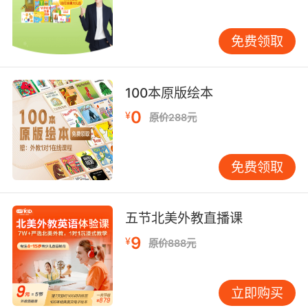
“cheap”“expensive”等单词，让学生在实际交流
中掌握单词的运用，使记忆更加深刻持久。 四、
免费领取
多元感官调动 单一感官参与的记忆往往不够牢
固，而多元感官协同作用，能全方位强化单词记
忆。视觉上，VIPKID 的课件设计精美，单词以不
100本原版绘本
同字体、颜色呈现，搭配生动图片，如学习
0
¥
“apple”时，鲜艳的苹果图片与单词同步出现，刺
原价288元
激视觉神经。听觉方面，标准发音的音频、教师
富有感染力的朗读，让学生在聆听中纠正发音，
免费领取
形成语音记忆。 触觉也被巧妙利用，例如通过制
作单词卡片，学生手写单词、装饰卡片，在动手
过程中加深对单词形状与含义的记忆。甚至嗅觉
五节北美外教直播课
与味觉也能关联，如学习“lemon”时，准备柠檬片
9
¥
让学生闻其清香、尝其酸味，多感官体验让单词
原价888元
深深烙印在脑海中。 五、复习巩固体系 有效的复
习巩固是单词记忆长效化的保障。VIPKID 构建了
立即购买
完善的复习体系，课后作业针对性强，既有对新