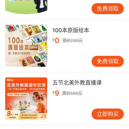
建立听力日志记录进步轨迹，定期举办家庭英语
免费领取
日进行成果展示。特别注意纠错方式，当孩子将
strawberry误听为strawry时，应先肯定整体理
解再委婉纠正。VIPKID家长学院提供的专业话术
100本原版绘本
库显示，采用先表扬-再示范-后跟读模式，纠错
0
¥
原价288元
接受度提升79%。 总结而言，儿童听力训练需把
握环境浸润-互动强化-梯度推进-兴趣维持-家庭
赋能五大要素。VIPKID最新脑科学研究表明，3-
免费领取
8岁是听觉皮层发育黄金期，此时建立双语听觉通
道可使语言区神经元连接密度提升40%。建议家
长结合智能设备记录训练数据，定期与专业教师
五节北美外教直播课
沟通调整方案，让听力训练成为开启世界公民素
9
¥
原价888元
养的钥匙。未来研究可探索AI个性化推送系统与
儿童认知特征的深度融合路径。
立即购买