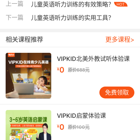
上一篇
儿童英语听力训练的有效策略？
HOT
练可使记忆留存率提升60%。基础阶段应聚焦韵
律节奏，通过《Wee Sing》童谣培养语音辨别
下一篇
儿童英语听力训练的实用工具？
力；进阶期引入绘本音频，同步进行画面与语音
的对应训练；高阶阶段可采用盲听复述法，如听
完《Charlotte’s Web》章节后口头概述。建议参
相关课程推荐
更多课程>
照CEFR标准制定阶梯目标，VIPKID YLE体系将
听力分解为8大能力模块，每个模块设置可视化成
VIPKID北美外教试听体验课
长轨迹。 四、兴趣驱动型内容选择 斯坦福大学教
0
¥
原价688元
育研究院追踪案例显示，当学习材料与儿童认知
阶段匹配度达83%时，持续学习意愿最强。3-6
岁宜选用《Peppa Pig》等生活化动画，6岁以上
免费领取
可接触《Magic Tree House》音频书。家长可制
作听力成就树，每完成10小时有效输入便解锁新
主题资源。VIPKID数据表明，个性化内容匹配使
VIPKID启蒙体验课
学员平均训练时长延长2.3小时/周。 五、家庭参
0
¥
原价100元
与机制优化 牛津大学双语教育项目证实，家长参
与度与听力进步呈显著正相关（r=0.72）。建议