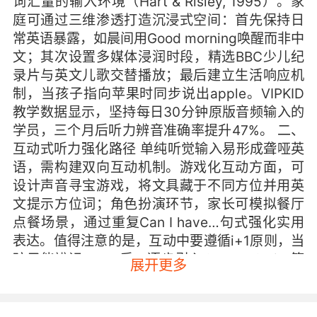
词汇量的输入环境（Hart & Risley, 1995）。家
庭可通过三维渗透打造沉浸式空间：首先保持日
常英语暴露，如晨间用Good morning唤醒而非中
文；其次设置多媒体浸润时段，精选BBC少儿纪
录片与英文儿歌交替播放；最后建立生活响应机
制，当孩子指向苹果时同步说出apple。VIPKID
教学数据显示，坚持每日30分钟原版音频输入的
学员，三个月后听力辨音准确率提升47%。 二、
互动式听力强化路径 单纯听觉输入易形成聋哑英
语，需构建双向互动机制。游戏化互动方面，可
设计声音寻宝游戏，将文具藏于不同方位并用英
文提示方位词；角色扮演环节，家长可模拟餐厅
点餐场景，通过重复Can I have…句式强化实用
表达。值得注意的是，互动中要遵循i+1原则，当
孩子能辨识apple后，逐步引入Granny Smith等
展开更多
拓展词汇。VIPKID外教反馈，采用TPR教学法的
课堂，学员指令理解速度提升3倍。 三、分级训
练体系搭建 剑桥大学语言中心研究表明，分层训