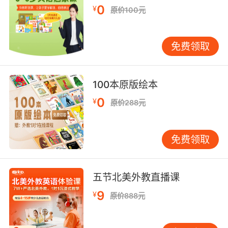
0
¥
英美剧经典片段进行对比解析。这种高频互动机
原价100元
制，使得90%的学员在四周内即可建立起英语母
语者的听觉条件反射。 三、智能技术赋能：重塑
免费领取
听力训练范式 VIPKID自主研发的ERE（English
Receptive Environment）智能系统，通过语音
识别、语义分析和学习行为建模三大核心技术，
100本原版绘本
为每位学员绘制听力能力图谱。系统实时监测学
0
¥
员的语音辨识准确率、信息复述完整度等12项指
原价288元
标，动态调整课程难度。例如当系统检测到学员
在数字辨听环节的准确率低于80%，会自动推送
免费领取
机场登机口广播专项训练包。 基于AI技术的影子
跟读训练模块，采用0.8-1.2倍速可调的变速跟读
功能。学员在模仿华尔街日报主播发音时，系统
五节北美外教直播课
会智能标注连读、重音等发音特征，并通过声纹
9
¥
对比给出改进建议。数据显示，持续使用该功能2
原价888元
周的学员，语音辨识敏感度提升54%，语流切分
能力提高31%。 四、效果验证机制：构建听力能