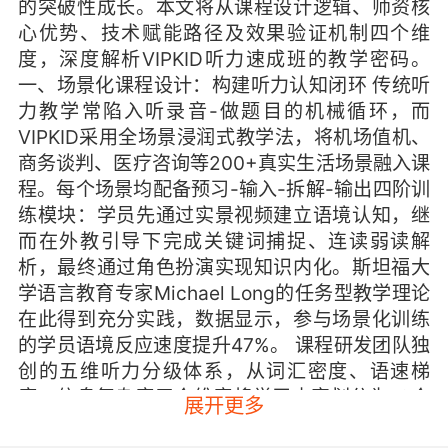
的突破性成长。本文将从课程设计逻辑、师资核
心优势、技术赋能路径及效果验证机制四个维
度，深度解析VIPKID听力速成班的教学密码。
一、场景化课程设计：构建听力认知闭环 传统听
力教学常陷入听录音-做题目的机械循环，而
VIPKID采用全场景浸润式教学法，将机场值机、
商务谈判、医疗咨询等200+真实生活场景融入课
程。每个场景均配备预习-输入-拆解-输出四阶训
练模块：学员先通过实景视频建立语境认知，继
而在外教引导下完成关键词捕捉、连读弱读解
析，最终通过角色扮演实现知识内化。斯坦福大
学语言教育专家Michael Long的任务型教学理论
在此得到充分实践，数据显示，参与场景化训练
的学员语境反应速度提升47%。 课程研发团队独
创的五维听力分级体系，从词汇密度、语速梯
度、信息复杂度三个维度将学习内容划分为12个
展开更多
层级。例如Lv3课程聚焦日常对话中的隐含情绪