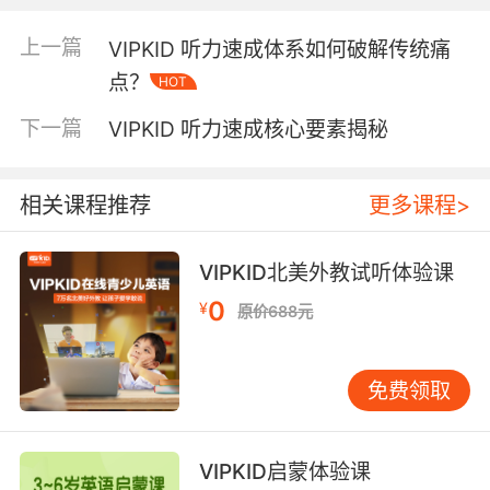
识别，Lv7则侧重学术讲座的逻辑结构拆解。这种
动态进阶机制确保每位学员都能在舒适区边缘获
上一篇
VIPKID 听力速成体系如何破解传统痛
得针对性训练，配合每周更新的CNN Student
点？
HOT
News、TED-Ed精选片段等泛听资源，形成精准
输入+泛化吸收的双重保障。 二、外教矩阵优
下一篇
VIPKID 听力速成核心要素揭秘
势：打造听力思维引擎 VIPKID严选的100%北美
持证外教团队，不仅具备TESOL/TEFL双认证，
更掌握听力思维导图教学法。外教在授课中巧妙
相关课程推荐
更多课程>
运用视觉符号系统，将听力重点转化为可追溯的
思维路径：当遇到数字、日期等易错信息时，通
VIPKID北美外教试听体验课
过板书同步绘制时间轴；遇见观点态度题，则用
0
¥
表情符号标注情感倾向。这种具象化教学策略，
原价688元
使学员的听力笔记效率提升62%，信息抓取准确
率提高38%。 区别于传统课堂的单向灌输，
免费领取
VIPKID的三维互动模式要求外教在每分钟课程中
完成至少3次双向反馈。当学员误听affect为
effect时，外教会立即暂停并可视化展示两词的
VIPKID启蒙体验课
发音舌位图；遇到文化背景相关的表达，则穿插