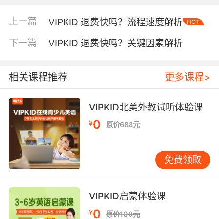
盾。这一观点在黑猫投诉平台的432条相关投诉
上一篇
VIPKID 退费快吗？流程速度解析
中得到印证，其中32%的争议源于材料提交不规
HOT
范导致的反复沟通。
下一篇
VIPKID 退费快吗？关键因素解析
二、退款周期的行业横向对比 从资金到账速度
看，VIPKID的退费周期处于行业中游水平。根据
相关课程推荐
更多课程>
艾媒咨询《2023在线教育消费报告》，行业平均
退费处理时长为7.2天，而VIPKID官方承诺的15个
VIPKID北美外教试听体验课
工作日内完成审核实际执行中常受外部因素影
响。具体而言，退费需经历班主任初审-财务复
0
¥
原价688元
核-校长签批-银行处理四个环节，若遇节假日或
系统升级，周期可能延长至3周。某一线城市用户
实测显示，从提交申请到支付宝收款成功共耗时
免费领取
17天，其中8天卡在银行跨行转账环节。 相比之
下，部分竞品平台通过技术手段实现提速。如某
VIPKID启蒙体验课
主打极速退款的平台采用区块链技术存证，将审
核流程压缩至3个工作日。但需注意，这类快速通
0
¥
原价100元