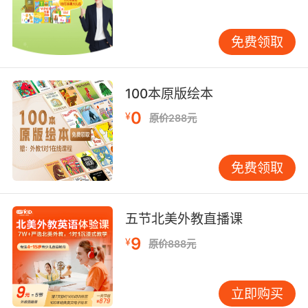
道往往附带扣除5%手续费或仅限APP端申请等限
制条件。VIPKID客服人员透露，平台曾测试过AI
自动审核系统，但因无法识别课程实际消耗进度
免费领取
而搁置，目前仍依赖人工核验。
三、影响效率的核心变量
1. 课程消费进度
100本原版绘本
未开课订单的退费最为迅速，通常3个工作日内即
0
¥
原价288元
可原路返回；已开课订单需按协议扣除相应课时
费，若涉及赠课、优惠券分摊计算，审核时间可
能翻倍。例如，某用户购买的买120节赠30节套
免费领取
餐，退费时需重新核算单价，导致财务部门与技
术部门三次核对数据。
2. 支付渠道差异
微信支付的平均到账时间为3-5天，支付宝为2-4
五节北美外教直播课
天，银行卡转账则需5-7个工作日。跨境支付订单
9
¥
原价888元
（如港澳台地区用户）因外汇管制，处理周期可
能长达45天。2023年某海归家长的案例显示，
通过PayPal渠道支付的2万元课程费，历经汇率
立即购买
换算、跨境手续费扣除后，实际到账仅18,760