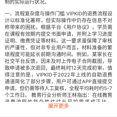
制的实际运行状况。
一、流程复杂度与操作门槛 VIPKID的退费流程设
计以标准化著称，但实际操作中仍存在信息不对
称带来的困扰。根据平台《用户协议》，学员需
在课程有效期内提交书面申请，并附上学习进度
证明、缴费凭证等材料。这一要求虽保障了审核
的严谨性，但对非专业用户而言，材料准备的繁
琐程度可能延长前期沟通时间。例如，某家长在
社交平台反馈，因未及时上传电子合同截图，导
致申请被多次退回，最终耗时12天完成初审。值
得注意的是，VIPKID于2022年上线的自助退费
通道简化了部分步骤，用户可通过APP直接提交
申请，但仍需等待人工复核，全程平均耗时约5-7
个工作日。 教育行业分析师王林指出：在线教育
退费流程的复杂性往往与风控需求成正比。
展开更多
VIPKID采用多级审核机制，虽能降低恶意退费风
险，但客观上形成了’流程严谨’与’效率瓶颈’的矛