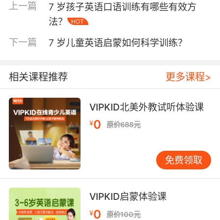
上一篇
7 岁孩子英语口语训练有哪些有效方
发其学习兴趣。VIPKID采用互动式教学法，通过
法？
HOT
游戏、角色扮演、歌曲等多种形式，让孩子在玩
中学，学中玩。例如，在课程中设置“单词接
下一篇
7 岁儿童英语启蒙如何科学训练？
龙”、“情景对话”等游戏环节，既锻炼了孩子的反
应能力，又增强了语言的实际运用能力。互动不
仅局限于师生之间，还鼓励孩子之间的同伴交
相关课程推荐
更多课程>
流，通过小组合作完成任务，培养团队协作能力
和社交技巧。 互动式学习的核心在于“以学生为中
VIPKID北美外教试听体验课
心”，VIPKID的外教会根据孩子的兴趣和反馈调整
0
¥
教学内容和方法，确保每个孩子都能积极参与，
原价688元
享受学习的乐趣。这种个性化的教学策略，有效
提升了孩子的学习动力和效果。 三、注重趣味化
免费领取
输入与输出 对于7岁孩子而言，兴趣是最好的老
师。VIPKID深知这一点，因此在课程设计上融入
大量趣味元素，如动画、故事、儿歌等，使英语
VIPKID启蒙体验课
学习变得生动有趣。通过趣味化的输入，孩子能
0
¥
够在轻松愉快的氛围中接收大量可理解的语言输
原价100元