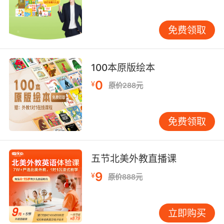
入，为口语输出打下坚实基础。 同时，VIPKID强
调输出的重要性，鼓励孩子开口说英语。无论是
免费领取
日常对话练习，还是主题演讲、戏剧表演，都给
予孩子充分的表达机会。研究表明，语言的输出
是检验学习成果的最直接方式，也是提升语言流
100本原版绘本
利度和准确性的关键。VIPKID通过定期的口语展
0
¥
示和反馈机制，帮助孩子及时纠正发音、语法错
原价288元
误，增强自信心，形成良性循环。 四、系统化学
习路径与评估 7岁英语口语训练是一个系统工
免费领取
程，需要科学的学习路径和持续的评估反馈。
VIPKID根据孩子的语言水平和认知发展规律，设
计了从零基础到流利交流的渐进式学习体系。每
五节北美外教直播课
个级别都包含明确的学习目标、丰富的学习资源
9
¥
和针对性的练习，确保孩子能够稳步前进。 同
原价888元
时，VIPKID引入智能化评估系统，通过AI技术分
析孩子的学习数据，如发音准确率、词汇量、语
立即购买
法掌握情况等，为家长和外教提供精准的学习报