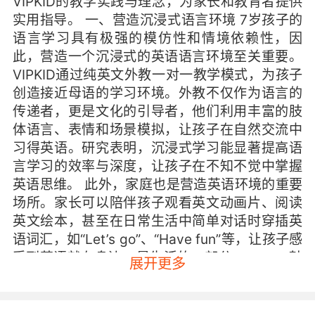
VIPKID的教学实践与理念，为家长和教育者提供
实用指导。 一、营造沉浸式语言环境 7岁孩子的
语言学习具有极强的模仿性和情境依赖性，因
此，营造一个沉浸式的英语语言环境至关重要。
VIPKID通过纯英文外教一对一教学模式，为孩子
创造接近母语的学习环境。外教不仅作为语言的
传递者，更是文化的引导者，他们利用丰富的肢
体语言、表情和场景模拟，让孩子在自然交流中
习得英语。研究表明，沉浸式学习能显著提高语
言学习的效率与深度，让孩子在不知不觉中掌握
英语思维。 此外，家庭也是营造英语环境的重要
场所。家长可以陪伴孩子观看英文动画片、阅读
英文绘本，甚至在日常生活中简单对话时穿插英
语词汇，如“Let’s go”、“Have fun”等，让孩子感
受到英语就在身边，是生活的一部分。VIPKID鼓
展开更多
励家长参与孩子的学习过程，共同营造双语氛
围，加速语言内化。 二、强化互动式学习体验 7
岁孩子天性活泼好动，传统的填鸭式教学难以激