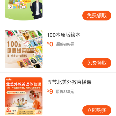
平台的即时反馈功能，学生可以立即了解自己的
学习情况，及时调整学习策略。教育实践证明，
免费领取
有针对性的强化训练是提高学习效率的有效途
径。 为了增强学习的趣味性和互动性，VIPKID还
引入了“语法挑战赛”、“同伴互评”等机制，让学生
100本原版绘本
在竞争中学习，在合作中进步。这种寓教于乐的
0
¥
方式，不仅能够缓解学习压力，还能激发学生的
原价288元
潜能，让语法学习变得更加主动和高效。 四、文
化融合，深化理解 语言是文化的载体，语法学习
免费领取
也不例外。VIPKID在教学中融入英语国家的文化
背景知识，如节日习俗、历史故事、社会礼仪
等，帮助学生理解语法背后的文化内涵。这样，
五节北美外教直播课
学生在学习语法的同时，也能增进对英语国家的
9
¥
了解，提升跨文化交流的能力。正如人类学家霍
原价888元
尔所言：“文化是沉默的语言，掌握了文化，就掌
握了打开心灵之门的钥匙。” 通过对比中西方文化
立即购买
差异，学生可以更深刻地理解某些语法现象的产