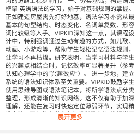
习的道路上稳步前行。 一、夯实基础，构建语法
框架 英语语法的学习，始于对基础规则的掌握。
正如建造房屋需先打好地基，语法学习亦需从最
基本的句型结构、时态变化、名词单复数、形容
词比较级等入手。VIPKID深知这一点，其课程设
计中，特别强调通过生动有趣的方式，如儿歌、
动画、小游戏等，帮助学生轻松记忆语法规则，
让学习不再枯燥。研究表明，当学习材料与学生
的兴趣点相结合时，记忆效率可显著提升（参考
认知心理学中的“兴趣效应”）。 进一步地，建立
系统的语法知识体系至关重要。VIPKID鼓励学生
使用思维导图或语法笔记本，将所学语法点分类
整理，形成清晰的知识网络。这不仅有助于加深
理解，还能在复习时快速定位薄弱环节，实现精
准突破。正如教育学家布鲁姆所提出的“掌握学习
展开更多
理论”，通过及时反馈与针对性练习，可以有效促
进学生对语法知识的掌握。 二、情境浸入，活学
活用 语法学习不应局限于书本和理论，而应融入