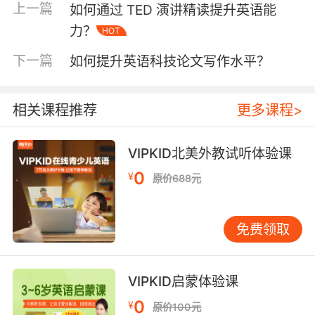
上一篇
如何通过 TED 演讲精读提升英语能
实际的语言环境中。VIPKID通过模拟真实生活场
力？
HOT
景，如购物、旅行、餐厅对话等，让学生在情境
中运用语法，体验语言的实际应用价值。这种“学
下一篇
如何提升英语科技论文写作水平？
以致用”的方式，能够激发学生的学习动力，使语
法学习更加生动有趣。正如语言学家克拉申的“输
入假说”所指出，当学习者接触到略高于其当前水
相关课程推荐
更多课程>
平的语言材料，并在有意义的语境中使用这些材
料时，学习效果最佳。 此外，VIPKID还注重培养
VIPKID北美外教试听体验课
学生的语感，即对语言的直觉感受。通过大量阅
0
¥
读英文原著、观看英文影视作品，学生可以在不
原价688元
知不觉中吸收正确的语法结构，形成自然的语
感。这种“润物细无声”的学习方式，对于提升语
免费领取
法能力有着不可估量的作用。 三、专项突破，强
化训练 针对普遍存在的语法难点，如虚拟语气、
定语从句、被动语态等，VIPKID设计了专项训练
VIPKID启蒙体验课
课程。这些课程通过精选例题、详细解析、反复
0
¥
练习，帮助学生逐一攻克难关。同时，利用在线
原价100元