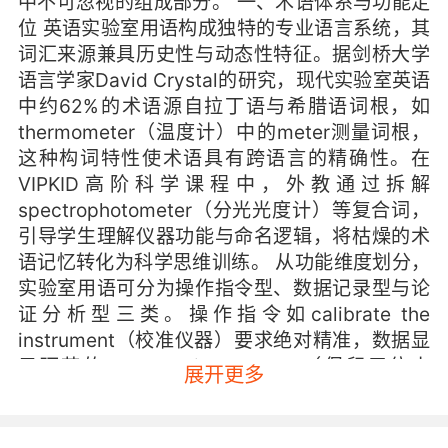
中不可忽视的组成部分。 一、术语体系与功能定
位 英语实验室用语构成独特的专业语言系统，其
词汇来源兼具历史性与动态性特征。据剑桥大学
语言学家David Crystal的研究，现代实验室英语
中约62%的术语源自拉丁语与希腊语词根，如
thermometer（温度计）中的meter测量词根，
这种构词特性使术语具有跨语言的精确性。在
VIPKID高阶科学课程中，外教通过拆解
spectrophotometer（分光光度计）等复合词，
引导学生理解仪器功能与命名逻辑，将枯燥的术
语记忆转化为科学思维训练。 从功能维度划分，
实验室用语可分为操作指令型、数据记录型与论
证分析型三类。操作指令如calibrate the
instrument（校准仪器）要求绝对精准，数据显
示环节的three decimal places（保留三位小
展开更多
数）体现计量规范，而the results corroborate
the hypothesis（结果验证假设）则展现论证逻
辑。VIPKID课程设计师结合认知负荷理论，通过