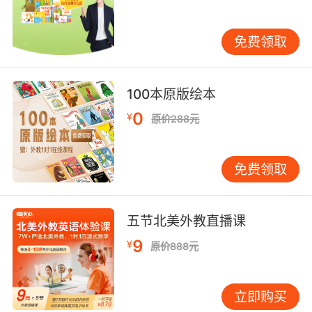
述关联。大数据分析显示，采用该模式的学生在
实验报告撰写中，专业术语准确率提升47%，远
免费领取
超传统教学组22%的平均水平。 三、文化内涵与
思维培养 实验室用语深层映射着西方科学哲学的
思维范式。哈佛科学史教授Peter Galison指出，
100本原版绘本
controlled variables（控制变量）概念的形成，
0
¥
折射出笛卡尔二元论对实验设计的影响。VIPKID
原价288元
跨文化课程通过对比中西方古籍中的格物致知与
controlled experiment，引导学生理解
免费领取
repeatability（可重复性）原则背后的理性精
神。在牛顿第三定律验证实验中，外教特意引入
拉丁文原句Actio est reactio，让学生体会科学
五节北美外教直播课
语言的历史传承。 批判性思维培养贯穿用语教学
9
¥
始终。当学生完成measure the boiling
原价888元
point（测定沸点）实验后，外教会引导其用The
data shows an anomalous trend which may
立即购买
be attributed to…（数据显示异常趋势，可能归