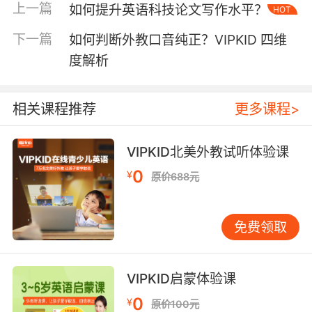
上一篇
如何提升英语科技论文写作水平？
HOT
情景模拟实验将三类用语融入制备硫酸铜晶体等
项目式学习，使学生在完成实验任务时自然习得
下一篇
如何判断外教口音纯正？VIPKID 四维
语言规范。 二、教学实践创新路径 VIPKID教研
度解析
团队开发的三维浸润式教学法，重构了传统实验
室英语教学模式。在语音维度，北美外教通过模
仿气色谱仪的whoosh声响，帮助学生记忆inert
相关课程推荐
更多课程>
gas（惰性气体）的特性；在语义层面，将
control group（对照组）与experimental
VIPKID北美外教试听体验课
group（实验组）的概念嵌入植物生长对比实
0
¥
验；在语用场景中，模拟学术会议答辩环节，训
原价688元
练学生用Within a margin of error of…（在误差
范围内）等句式进行数据阐释。 技术赋能下的混
免费领取
合式学习开创了新可能。VIPKID自主研发的AR实
验室中，学生佩戴智能设备观察虚拟化学反应
时，系统实时推送observe the color
VIPKID启蒙体验课
change（观察颜色变化）等语音提示，并将操作
0
¥
失误与improper titration（滴定不当）等专业表
原价100元