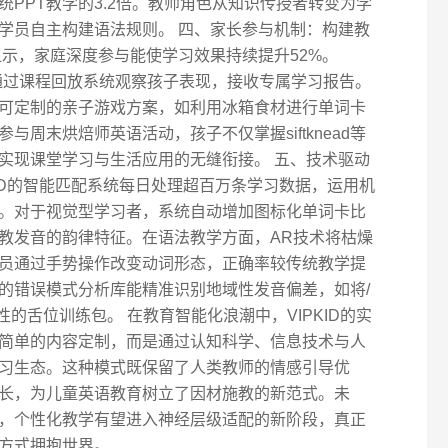
PPT教学的3.2倍。教师角色从知识传授者转变为学
学员自主构建语法规则。 四、家长参与机制：构建教
显示，家庭深度参与能使学习效果持续提升52%。
可通过课程回放系统观察孩子表现，接收专属学习报告。
可定制的亲子游戏方案，如利用冰箱食材进行单词卡
周末烘焙师英语活动，孩子不仅掌握siftknead等
实现课堂学习与生活应用的无缝衔接。 五、技术驱动
KID的智能匹配系统每日处理超百万条学习数据，运用机
。对于视觉型学习者，系统自动增加图标化单词卡比
教发音的韵律特征。在语法教学方面，AR技术将枯燥
员通过手势操作改变动词形态，正确率较传统教学提
建的错误模式分析库能精准识别地域性发音偏差，如将/
对性的舌位训练包。 在教育智能化浪潮中，VIPKID的实
简单的内容定制，而是通过认知科学、信息技术与人
习生态。这种模式既保留了人类教师的情感引导优
长，为儿童英语教育树立了因材施教的新范式。未
，个性化教学有望进入神经层级适配的新阶段，真正
方式拥抱世界。