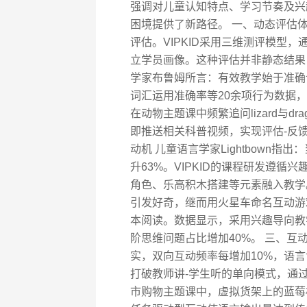
强调对儿童认知特点、学习节奏及兴
困境提供了新路径。 一、动态评估
评估。VIPKID采用三维测评模型
立学员画像。这种评估并非静态结果
学家布鲁姆所言：有效教学始于准确
词汇运用准确率等20余项行为数据
在动物主题课中频繁追问lizard与
即推送相关科普视频，实现评估-反馈
动机 儿童语言学家Lightbown
升63%。VIPKID的课程研发遵循
角色、乐高积木搭建等元素融入教学
引发好奇，继而用火星车命名互动游戏
本阅读。数据显示，采用兴趣导向教
阶思维问题占比增加40%。 三、互
实，双向互动频率每增加10%，语言记
打破教师讲-学生听的单向模式，通
市购物主题课中，虚拟货架上的蓝莓标