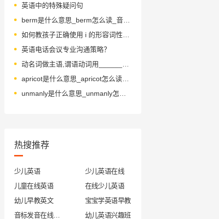
英语中的特殊疑问句
berm是什么意思_berm怎么读_音标bɜ-m
如何教孩子正确使用 i 的形容词性物主代词
英语电话会议专业沟通策略？
动名词做主语,谓语动词用______________形式
apricot是什么意思_apricot怎么读_音标'eɪprɪkɒt
unmanly是什么意思_unmanly怎么读_音标.ʌn'mænli
热搜推荐
少儿英语
少儿英语在线
儿童在线英语
在线少儿英语
幼儿早教英文
宝宝学英语早教
音标发音在线试听
幼儿英语兴趣班