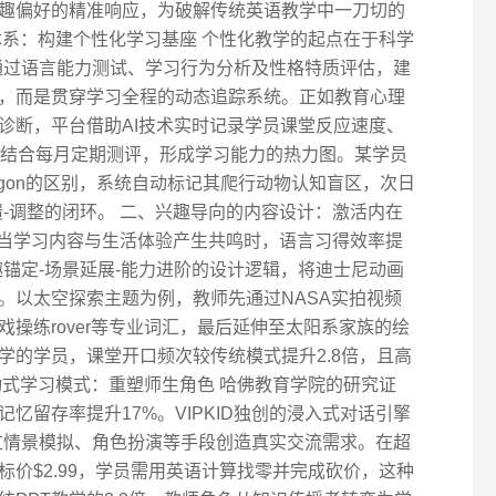
趣偏好的精准响应，为破解传统英语教学中一刀切的
体系：构建个性化学习基座 个性化教学的起点在于科学
，通过语言能力测试、学习行为分析及性格特质评估，建
，而是贯穿学习全程的动态追踪系统。正如教育心理
诊断，平台借助AI技术实时记录学员课堂反应速度、
，结合每月定期测评，形成学习能力的热力图。某学员
dragon的区别，系统自动标记其爬行动物认知盲区，次日
-调整的闭环。 二、兴趣导向的内容设计：激活内在
指出：当学习内容与生活体验产生共鸣时，语言习得效率提
兴趣锚定-场景延展-能力进阶的设计逻辑，将迪士尼动画
。以太空探索主题为例，教师先通过NASA实拍视频
操练rover等专业词汇，最后延伸至太阳系家族的绘
学的学员，课堂开口频次较传统模式提升2.8倍，且高
动式学习模式：重塑师生角色 哈佛教育学院的研究证
忆留存率提升17%。VIPKID独创的浸入式对话引擎
过情景模拟、角色扮演等手段创造真实交流需求。在超
价$2.99，学员需用英语计算找零并完成砍价，这种