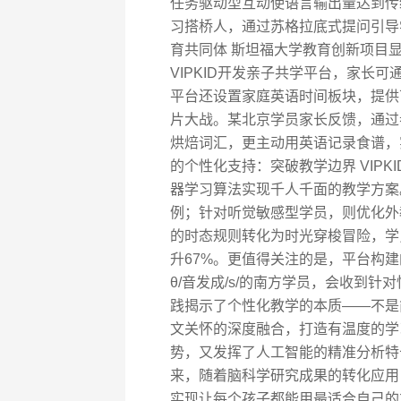
任务驱动型互动使语言输出量达到传统
习搭桥人，通过苏格拉底式提问引导
育共同体 斯坦福大学教育创新项目
VIPKID开发亲子共学平台，家长
平台还设置家庭英语时间板块，提供
片大战。某北京学员家长反馈，通过参与
烘焙词汇，更主动用英语记录食谱，
的个性化支持：突破教学边界 VIP
器学习算法实现千人千面的教学方案
例；针对听觉敏感型学员，则优化外
的时态规则转化为时光穿梭冒险，学
升67%。更值得关注的是，平台构
θ/音发成/s/的南方学员，会收到针
践揭示了个性化教学的本质——不是
文关怀的深度融合，打造有温度的学
势，又发挥了人工智能的精准分析特
来，随着脑科学研究成果的转化应用
实现让每个孩子都能用最适合自己的