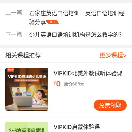
情绪、心理以及认知精神等等。
上一篇
石家庄英语口语培训：英语口语培训经
3个月至2岁的少儿英语在线听力训练主要是听一
验分享
HOT
些原汁原味的儿歌和童谣，而2-4岁的少儿在此
基础上可以开始输入动画片了，在保护孩子视力
下一篇
少儿英语口语培训机构是怎么教学的？
的前提下可以看一些英文原版的动画。可以说看
动画片是一种比较有效的锻炼听力的方式，并且
相关课程推荐
更多课程>
对于孩子喜欢的动画可以反复观看不断加强记
忆。4~8岁的孩子自我意识已经不断增强了，这
时候重要的是进行英语的启蒙教育，找到孩子感
VIPKID北美外教试听体验课
兴趣的点引导孩子学习英语。
0
¥
原价688元
3个月-2岁的少儿其接受能力是很强的，也就是说
你给什么他们都可以全盘接收。所以这个年龄段
免费领取
的孩子听就可以了。而2-4岁的孩子则是通过不
断重复来学习，孩子会比较习惯反复做一件事，
那么我们就可以利用这一学习习惯来进行英语的
VIPKID启蒙体验课
精听。同一个听力材料可以反复放给孩子听，慢