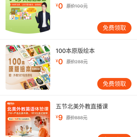
0
¥
慢的孩子的辨音能力就提高了。4~8岁的孩子就
原价100元
是以尊重孩子的意愿为前提，可以让孩子自己选
择听什么、怎么听以及听多久，按照孩子的需求
免费领取
和习惯来进行学习会带来更好的学习训练效果。
少儿英语在线听力培养孩子的辨音能力很关键的
100本原版绘本
一点就是“听”，在正确方式的指导下孩子的听力
水平就可以得到快速的提升。
0
¥
原价288元
免费领取
五节北美外教直播课
9
¥
原价888元