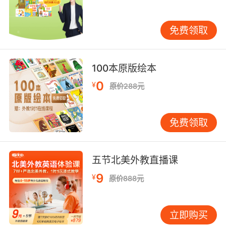
一次而一次就练习45分钟的效果好。
免费领取
现在网上的少儿口语课程的安排都是比较合理
的，所以家长只要为孩子挑选到优质的英语口语
培训机构就可以了，这样对于孩子的口语锻炼是
100本原版绘本
有很大的帮助的，孩子的口语练好了自然可以更
好地进行其他方面的学习。
0
¥
原价288元
免费领取
五节北美外教直播课
9
¥
原价888元
立即购买