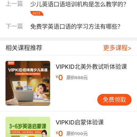
思维。
上一篇
少儿英语口语培训机构是怎么教学的？
HOT
其实英语不管是在孩子日后的学习还是应用中都
是不可或缺的，很多人在工作之后才意识到英语
下一篇
免费学英语口语的学习方法有哪些？
的重要性，那么那个时候再开始学习英语已经晚
了。就算是孩子以后的工作用不到英语，那么学
相关课程推荐
更多课程>
习英语口语也是很有必要的，难免会在生活中或
者出国留学的时候用到英语。包括出国游玩只要
你有一口流利的英语，对自己的帮助也是无形
VIPKID北美外教试听体验课
的。
0
¥
原价688元
所以说少儿口语课程一般从3岁就可以开始了，但
是家长千万不要给孩子太多的压力和要求，比如
免费领取
幼儿集中注意力的时间最多超不过30分钟，那么
我们就要合理安排孩子的上课时间。连续学习时
间太长的话不会有太明显的效果，因此要把握住
VIPKID启蒙体验课
孩子学习的习惯和规律，可以让孩子每天练习口
0
¥
语3次而每次练习15分钟，肯定要比一天只练习
原价100元