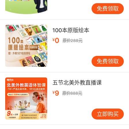
免费领取
6、 Are you OK？ Yes， I am OK。 你还好吗？
我挺好的。
100本原版绘本
7、Hi， how are you？ I am fine， thank
0
¥
you。 嘿，你好吗？我很好，谢谢。
原价288元
8、 Excuse me！ 打扰一下！
免费领取
9、 Bye－bye mum ／ daddy。 再见妈妈／ 爸
爸。
五节北美外教直播课
10、Good－bye 再见。
9
¥
原价888元
11、 Excuse me， what is your name？ 打扰一
下，你叫什么名字？
立即购买
12、 See you next week。 下周见。