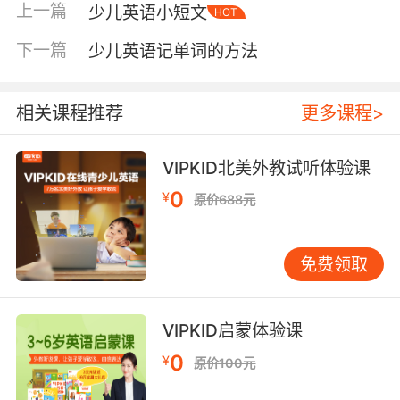
上一篇
少儿英语小短文
HOT
才能将英语语感锻炼出来。对于简单的英语口语
对话句子，在下面就为大家列举一些吧。
下一篇
少儿英语记单词的方法
（一）打招呼，问好。
相关课程推荐
更多课程>
1、 Good morning？ Good morning！ 早上好？
早上好！
VIPKID北美外教试听体验课
2、 Good afternoon？ Good afternoon！ 下午
0
¥
原价688元
好？下午好！
3、How old are you？ I am （four）。 你几岁
免费领取
了？我（四）岁。
4、 What is your name？ My name is
VIPKID启蒙体验课
（lanlan） 你叫什么名字？我叫（兰兰）。
0
¥
原价100元
5、 See you tomorrow？ See you tomorrow。
明天见？明天见。