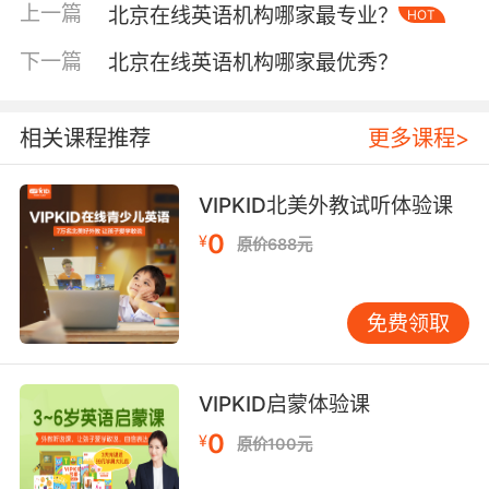
上一篇
北京在线英语机构哪家最专业？
HOT
能力。这种高质量的教学服务，赢得了广大家长
和学员的一致好评。 课程体系与教学特色
下一篇
北京在线英语机构哪家最优秀？
VIPKID的课程体系完善且富有特色，涵盖了主修
课、辅修课以及公开课等多个维度。主修课采用
沉浸式教学法，通过模拟真实生活场景，让孩子
相关课程推荐
更多课程>
们在实际应用中学习英语；辅修课则侧重于词汇
拓展、语法讲解等基础知识的巩固；公开课则邀
VIPKID北美外教试听体验课
请行业专家、名人进行趣味教学，拓宽孩子们的
0
¥
原价688元
视野。此外，VIPKID还引入了AI智能技术，通过
大数据分析孩子的学习习惯与效果，为教师提供
精准的教学辅助，同时也为家长提供了详尽的学
免费领取
习报告，让学习过程更加透明、高效。 学员口碑
与成功案例 学员口碑是检验一个在线英语机构好
坏的最直接标准。在VIPKID的学习社区中，充满
VIPKID启蒙体验课
了学员们的进步故事与感恩之声。许多家长表
0
¥
原价100元
示，孩子自从在VIPKID学习后，不仅英语成绩显
著提升，更重要的是对英语产生了浓厚的兴趣，