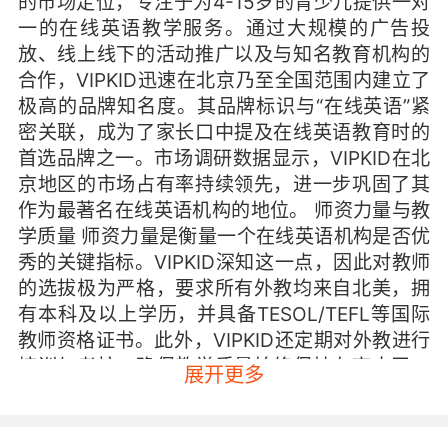
的市场定位，专注于为4-15岁的青少儿提供一对
一的在线英语教学服务。通过大规模的广告投
放、线上线下的活动推广以及与知名教育机构的
合作，VIPKID迅速在北京乃至全国范围内建立了
极高的品牌知名度。其品牌标识与“在线英语”紧
密关联，成为了家长口中提及在线英语教育时的
首选品牌之一。市场调研数据显示，VIPKID在北
京地区的市场占有率持续领先，进一步巩固了其
作为最著名在线英语机构的地位。 师资力量与教
学质量 师资力量是衡量一个在线英语机构是否优
秀的关键指标。VIPKID深知这一点，因此对教师
的选拔极为严格，要求所有外教均来自北美，拥
有本科及以上学历，并具备TESOL/TEFL等国际
教师资格证书。此外，VIPKID还定期对外教进行
培训与考核，确保教学质量始终保持在高水平。
展开更多
在实际教学中，VIPKID采用个性化教学方案，根
据每个孩子的英语水平和学习需求，量身定制课
程内容，让孩子们在轻松愉快的氛围中提升英语