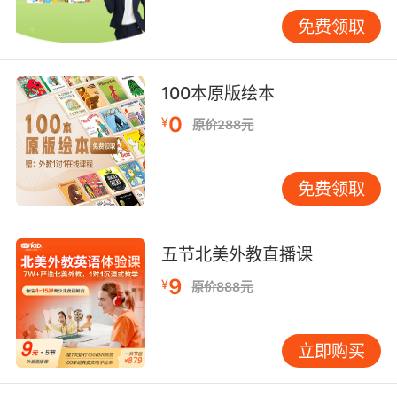
愿意主动开口说英语。更有甚者，一些学员在
免费领取
VIPKID的陪伴下，成功考入了国际名校，实现了
自己的留学梦想。这些成功案例不仅证明了
VIPKID的教学实力，也为其赢得了良好的社会声
100本原版绘本
誉。 综上所述，VIPKID凭借其强大的品牌影响
0
¥
原价288元
力、严格的师资筛选机制、完善的课程体系以及
显著的教学成果，在北京在线英语机构中脱颖而
出，成为了名副其实的“最著名”机构。对于正在
免费领取
寻找优质在线英语教育资源的家庭而言，VIPKID
无疑是一个值得信赖的选择。未来，随着技术的
不断进步与教育理念的持续更新，VIPKID有望继
五节北美外教直播课
续引领在线英语教育的发展趋势，为更多孩子带
9
¥
原价888元
来更加高效、有趣的英语学习体验。
立即购买