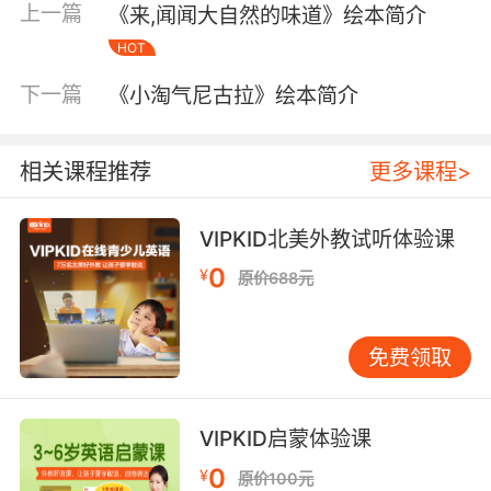
上一篇
《来,闻闻大自然的味道》绘本简介
HOT
下一篇
《小淘气尼古拉》绘本简介
相关课程推荐
更多课程>
内容简介
VIPKID北美外教试听体验课
0
¥
原价688元
儿童专家用心策划，分类记录孩子成长。独生女
妞妞常常自己一个人玩耍，和大月亮遥望对话，
免费领取
和兔娃娃一起聊天。妞纽总是觉得孤独。一次偶
然的机会，妞妞发现和朋友一些玩比自己一个人
VIPKID启蒙体验课
玩更有意思。现在，妞妞交了很多很多新朋友。
0
¥
原价100元