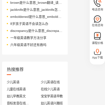
brown是什么意思_brown翻译_读音_用法_翻译
jackknife是什么意思_jackknife怎么读_音标'dʒæknaɪf
电话咨询
emboldened是什么意思_emboldened怎么读_音标emˈbəʊldənd
8岁孩子英语不会读怎么办
在线咨询
discrepancy是什么意思_discrepancy怎么读_音标dɪs'krepənsɪ
一年级英语教学方法分享
课程价格
六年级英语不好还有救吗
App下载
热搜推荐
少儿英语
少儿英语在线
儿童在线英语
在线少儿英语
幼儿早教英文
宝宝学英语早教
音标发音在线试听
幼儿英语兴趣班