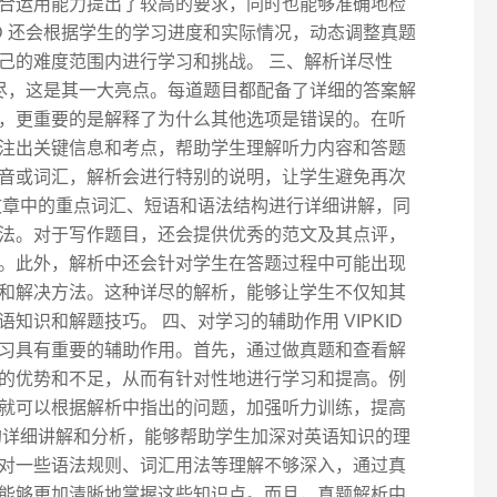
合运用能力提出了较高的要求，同时也能够准确地检
ID 还会根据学生的学习进度和实际情况，动态调整真题
己的难度范围内进行学习和挑战。 三、解析详尽性
分详尽，这是其一大亮点。每道题目都配备了详细的答案解
，更重要的是解释了为什么其他选项是错误的。在听
注出关键信息和考点，帮助学生理解听力内容和答题
音或词汇，解析会进行特别的说明，让学生避免再次
文章中的重点词汇、短语和语法结构进行详细讲解，同
法。对于写作题目，还会提供优秀的范文及其点评，
。此外，解析中还会针对学生在答题过程中可能出现
和解决方法。这种详尽的解析，能够让学生不仅知其
知识和解题技巧。 四、对学习的辅助作用 VIPKID
习具有重要的辅助作用。首先，通过做真题和查看解
的优势和不足，从而有针对性地进行学习和提高。例
就可以根据解析中指出的问题，加强听力训练，提高
的详细讲解和分析，能够帮助学生加深对英语知识的理
对一些语法规则、词汇用法等理解不够深入，通过真
能够更加清晰地掌握这些知识点。而且，真题解析中