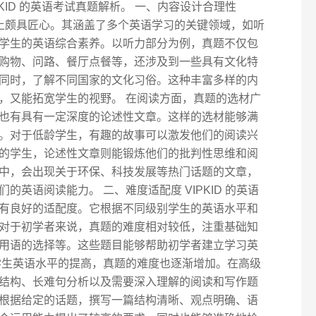
KID 的英语考试真题解析。 一、内容设计合理性
设计上颇具匠心。其涵盖了多个英语学习的关键领域，如听
学生的英语综合素养。以听力部分为例，真题不仅包
购物、问路、餐厅点餐等，还涉及到一些具有文化特
同时，了解不同国家的文化习俗。这种丰富多样的内
，又能拓宽学生的视野。 在阅读方面，真题的选材广
也有具有一定深度的论述性文章。这样的选材能够满
。对于低龄学生，有趣的故事可以激发他们的阅读兴
的学生，论述性文章则能锻炼他们的批判性思维和阅
中，会出现关于环保、科技发展等热门话题的文章，
英语阅读能力。 二、难度适配度 VIPKID 的英语
有良好的适配度。它根据不同级别学生的英语水平和
对于初学者来说，真题的难度相对较低，注重基础知
用语的选择等。这些题目能够帮助初学者建立学习英
学生英语水平的提高，真题的难度也逐渐增加。在高级
结构、长难句分析以及需要深入理解的阅读和写作题
根据给定的话题，撰写一篇结构清晰、观点明确、语