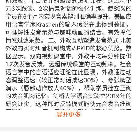
期效应，平台设计的螺旋式进阶课程，通过每单
元3次跟读、2次情景对话的强化训练，使89%的
学员在6个月内实现音素辨别准确率提升。美国应
用语言学家Krashen的输入假说在此得到验证，
可理解性发音示范与趣味动画的结合，有效降低
情感过滤系数。 二、外教互动塑造发音范式 北美
外教的实时纠音机制构成VIPKID的核心优势。数
据显示，双向视频课堂中，外教平均每分钟提供
1.7次发音反馈，远超传统课堂的互动频率。社会
语言学中的言语适应理论在此显现，外教通过动
态调整语速（较正常对话减速30%）、夸张嘴型
演示（唇部动作放大40%），帮助学员建立正确
的发音肌肉记忆。剑桥大学语音实验室2019年的
研究证实，这种即时反馈模式能使元音发音准确
度提升27%。 三、智能技术强化发音训练 AI语音
展开更多
评估系统是VIPKID的技术王牌。基于深度学习的
发音评分引擎，能精准识别24个发音维度，误差
率控制在3%以内。该系统运用声学特征分析技