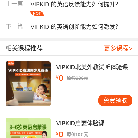
上一篇
VIPKID 的英语反馈能力如何提升？
术，对连读、弱读等复杂语音现象进行毫秒级标
HOT
注。斯坦福大学语言处理团队的纵向研究表明，
持续使用智能纠音功能的学员，其发音流畅度指
下一篇
VIPKID 的英语创新能力如何激发？
标（FLU）月均提升19%，接近母语者水平。
四、家庭场景延伸发音巩固 平台独创的家庭语音
实验室模式，通过家长端APP实现课下监督。每
相关课程推荐
更多课程>
日10分钟的亲子跟读练习，配合发音成长曲线可
视化功能，形成完整的学习闭环。二语习得专家
VIPKID北美外教试听体验课
Swain的输出假设理论在此得到实践验证，数据
0
¥
显示坚持家庭练习的学员，/θ/、/e/等难点音素的
原价688元
掌握速度提升40%。平台提供的3000+原生语音
素材库，涵盖全球12种英语变体，满足不同发音
免费领取
审美需求。 通过多维度的系统训练，VIPKID学员
在发音准确度、语音辨识度、韵律掌控力等核心
指标上展现出显著进步。建议未来研发方向可侧
VIPKID启蒙体验课
重跨文化发音审美培养，结合VR技术构建沉浸式
0
¥
语音环境。对于学习者而言，保持每日30分钟的
原价100元