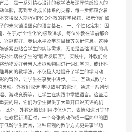
背后，是一系列精心设计的教学法与深厚情感投入的
动体验，再到专业成长体系的支撑，每一步都蕴含着
文将深入剖析VIPKID外教的教学秘籍，揭示他们如
子的未来铺设坚实的语言基石。 一、个性化定制：因
精髓，在于对“个性化”的极致追求。每位外教在课前都会
、兴趣偏好、英语水平及学习目标等关键信息。这种
能够紧密贴合学生的实际需求，无论是基础词汇的巩
处地落在学生的“最近发展区”。 实践中，外教们会
将动物爱好者带入虚拟动物园进行词汇学习，或让科
趣导向的教学法，不仅极大地提升了学生的学习动
彩的冒险，让学生在享受中进步。 二、互动式教学：
堂的灵魂。外教们深谙“学以致用”的道理，通过一系列创
唱、游戏竞赛等，让学生在实践中掌握语言。这些活
重要的是，它们为学生提供了大量开口说英语的机
。 此外，外教还擅长利用肢体语言、表情和道具等非
。在教授新词汇时，一个夸张的动作或一幅简单的图
于低龄学生而言，这种直观的教学方式更是事半功