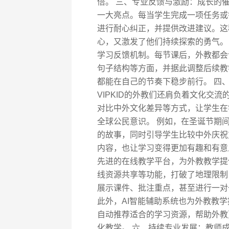
倍。 三、专业反馈与激励：成长的催
一大亮点。每当学生完成一项任务或
进行耐心纠正，并提供改进建议。这
心，又激发了他们持续探索的勇气。 
学习反馈机制。每节课后，外教都会
句子结构等方面，并据此调整后续教
都能在自己的节奏下稳步前行。 四
VIPKID的外教们还肩负着文化交
对比中外文化差异等方式，让学生在
全球公民意识。 例如，在圣诞节期
的故事，同时引导学生比较中外庆祝
内容，也让学习变得更加有趣和有意义
先进的在线教学平台，为外教教学提
线资源共享等功能，打破了地理限制
展示课件、批注重点，甚至进行一对
此外，AI智能辅助系统也为外教教
自动推荐适合的学习资源，帮助外教
化教学。 六、持续专业发展：教师成