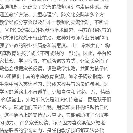
筛选机制，还建立了完善的教师培训与发展体系。新
涵盖教学方法、儿童心理学、跨文化交际等多个方
教学经验分享会以及与本土教师的交流活动，不断促
，VIPKID还鼓励外教参与学术研究，探索在线教育的
和方法始终处于行业前沿。这种对教师专业发展的持
强了外教的职业归属感和满意度。 七、家校共育：构
到，家庭教育是孩子成长不可或缺的一部分。因此，平台积
家长会、学习报告、在线咨询等方式，让家长全面了
教也会根据家长反馈，调整教学策略，共同为孩子的
PKID还提供丰富的家庭教育资源，如亲子阅读指南、家
生活中融入英语学习，形成家校共育的良好氛围。这
学习的道路上不再孤单，更加自信和坚定。 八、情感
KID的课堂上，外教不仅仅是知识的传递者，更是孩子们
想法，鼓励他们表达自我，用爱和关怀构建起信任的
，这种情感上的支持尤为重要，它能帮助孩子克服学
习动力。 许多家长反馈，孩子因为喜欢某位外教老
情感联系的学习动力，是任何教学技巧都无法替代