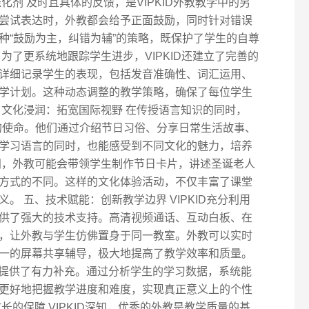
化剂 及时且具体的反馈，是VIPKID外教教学中的另
尝试表达时，外教都会给予正面鼓励，同时针对错误
种“鼓励为主，纠错为辅”的策略，既保护了学生的自尊
为了更系统地跟踪学生进步，VIPKID还建立了完善的
详细记录学生的表现，包括发音准确性、词汇运用、
学计划。这种动态调整的教学策略，确保了每位学生
、文化浸润：拓宽国际视野 在传授语言知识的同时，
流的使命。他们通过介绍节日习俗、分享日常生活故事、
学习语言的同时，也能感受到不同文化的魅力，培养
间，外教可能会带领学生制作节日卡片，讲述圣诞老人
方式的不同。这样的文化体验活动，不仅丰富了课堂
。 五、技术赋能：创新教学边界 VIPKID充分利用
供了强大的技术支持。高清视频通话、互动白板、在
，让外教与学生仿佛置身于同一教室。外教可以实时
一的屏幕共享辅导，极大地提高了教学效率和质量。
学提供了有力补充。通过分析学生的学习数据，系统能
更好地把握教学进度和难度，实现真正意义上的个性
长的保障 VIPKID深知，优秀的外教是教学质量的基