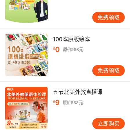
之后可以看一些英语的书籍或者报刊，这样也可
以不断积累自己的词汇量和锻炼阅读能力。
免费领取
英语快速学习的方法之语法：
100本原版绘本
小孩子的英语学习不要求掌握语法，但是对于步
入小学的学生们来说英语语法肯定是要学习的，
0
¥
原价288元
一些简单的语法必须要掌握。
英语快速学习的方法之写作，写作是英语水平的
免费领取
一个综合呈现，所以希望大家在学习英语的时候
就养成写作的好习惯。哪怕是一句话或者一段简
单的对话，坚持每天记下来都可以慢慢提高孩子
五节北美外教直播课
的英语水平。
9
¥
原价888元
立即购买