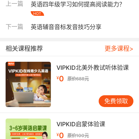
要及时地进行复习，因为今天背会的可能给明天
上一篇
英语四年级学习如何提高阅读能力？
就忘了。
HOT
英语快速学习的方法之听力：
下一篇
英语辅音音标发音技巧分享
听力可以说是我们学习英语的一个关键点，听力
的练习没有捷径，建议大家可以找一些英语学习
相关课程推荐
更多课程>
的视频或者歌曲，反复听直到熟能生巧。小孩子
学习英语一定要把握住学习的黄金年龄，3~6岁
VIPKID北美外教试听体验课
可以说是孩子记忆力和接受能力最强的年龄段，
因此在这个时候可以多给孩子放一些正版的音频
0
¥
原价688元
来听。
英语快速学习的方法之阅读：
免费领取
对于刚开始学习英语的小学生来说可以看一些英
文绘本，因为英文绘本的内容都是比较有趣的，
VIPKID启蒙体验课
涉及到的英语单词和句子也是比较简单的，那么
0
¥
原价100元
建议可以从阅读英文绘本开始。有了一定的基础