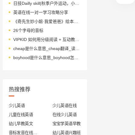
日技Dailly skill|秋季户外运动，小朋友们动起来！
英语在线一对一学习攻略分享
《奇先生妙小姐·我爱爸爸》绘本简介
26个字母的音标
VIPKID 如何用分级阅读 + 互动教学启蒙？
cheap是什么意思_cheap翻译_读音_用法_翻译
boyhood是什么意思_boyhood怎么读_音标ˈbɒɪhʊd
热搜推荐
少儿英语
少儿英语在线
儿童在线英语
在线少儿英语
幼儿早教英文
宝宝学英语早教
音标发音在线试听
幼儿英语兴趣班