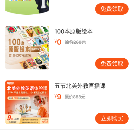
歧。VIPKID在北美分公司设立过程中，曾因租赁
免费领取
合同中的Security Deposit条款产生争议，出租
方主张适用美国各州差异化的押金处理规则，最
终通过添加押金利息计算以LIBOR为基础的补充
100本原版绘本
条款实现利益平衡。 文化差异对条款理解产生深
0
¥
原价288元
层影响。剑桥大学跨文化法律研究项目发现，中
东合作伙伴对Security的理解侧重人身担保关
系，而北欧合作方更强调财产性保障措施。这种
免费领取
认知差异在VIPKID拓展海外市场时形成隐形障
碍，促使其建立法律术语对照数据库，将各国法
律文化特征注入条款设计流程。 在数字经济浪潮
五节北美外教直播课
下，Security的内涵正从静态担保向动态风控转
9
¥
原价888元
型。麦肯锡全球研究院预测，到2025年60%的国
际合同将引入实时数据监控条款。VIPKID最新课
程采购协议已尝试植入区块链存证接口，当学员
立即购买
数量波动超过阈值时自动触发追加保证金通知，
这种技术创新正在重塑传统担保机制的运作模