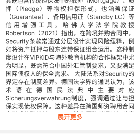
其既包含传统担保法中的抵押（Mortgage）、质
押（Pledge）等物权担保形式，也涵盖保证
（Guarantee）、备用信用证（Standby LC）等
信用增强工具。哈佛大学法学院教授
Robertson（2021）指出，在跨境并购合同中，
Security条款常通过分层设计实现风险缓释，例
如将资产抵押与股东连带保证组合运用。这种制
度设计在VIPKID与海外教育机构的合作框架中尤
为明显，既需符合中国外汇管制要求，又要满足
国际债权人的保全需求。 大陆法系对Security的
界定存在制度差异。德国法学界的通说认为，该
术语在德国民法典中主要对应
Sicherungsverwahrung制度，强调通过让与担
保实现债权保障。这种差异在跨国师资聘用合同
中形成特殊挑战，VIPKID法务团队曾通过法律意
展开更多
见书+补充协议的双轨制安排，既保留英美法下的
违约救济条款，又嵌入德国法要求的登记公示要
件。 二、合同文本的实践表达形态 在商业合同实