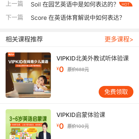
上一篇
Soil 在园艺英语中是如何表达的？
HOT
践中，Security呈现多样化的文本形态。基础层
面表现为保证金（Security Deposit）条款，如
下一篇
Score 在英语体育解说中如何表达？
VIPKID外教服务协议中常见的首期服务费10%作
为履约保证金约定。进阶形态则涉及知识产权质
押，某次课程内容授权协议通过专利池质押条
相关课程推荐
更多课程>
款，将300余项教学专利纳入担保范围，形成技
术合作的特殊保障机制。 数字时代的新型担保形
VIPKID北美外教试听体验课
式正在涌现。区块链技术应用使得智能合约中的
0
¥
原价688元
Security条款产生革命性变化，VIPKID在东南亚
市场试点的NFT教师认证系统，将教师资质文件
通过智能合约进行哈希存证，当触发违约条件时
免费领取
自动执行数字资产冻结。这种创新实践突破了传
统担保的物理边界，但同时也面临司法管辖权冲
突的新问题。 三、风险防控的动态平衡艺术
VIPKID启蒙体验课
Security条款的设计本质是风险分配的博弈过
0
¥
原价100元
程。斯坦福大学企业风险研究中心2022年报告显
示，78%的跨境合同纠纷源于担保条款的解释分