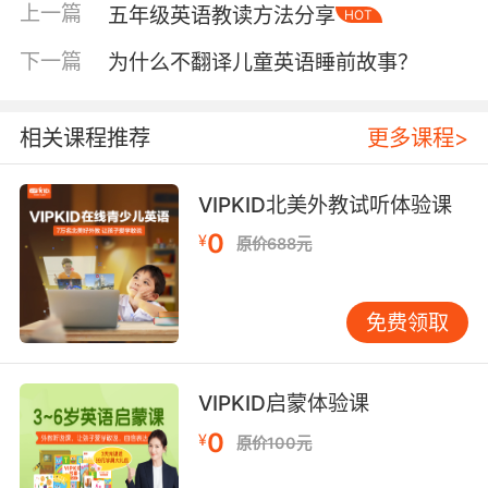
上一篇
五年级英语教读方法分享
HOT
我们都知道“一日之计在于晨”，早上的大脑是最
下一篇
为什么不翻译儿童英语睡前故事？
清醒的同时记忆力也是最好的，那么建议五年级
的学生可以养成晨读的好习惯，最好是大声朗读
不要小声默读，因为大声朗读可以培养孩子们思
相关课程推荐
更多课程>
考的能力，而且也有助于把握自己对听力水平的
判断，这样时间久了自己的口语能力也会有所提
VIPKID北美外教试听体验课
高。
0
¥
原价688元
五年级读英语方法三、课外延伸交流好处多
课上的学习肯定是最基本最有效的，但是如果可
免费领取
以在课外多多的用英语进行交流的话，如参加一
些英语角的活动对于孩子的交际表达能力都是有
明显促进作用的。当然在家里可以用英语与家人
VIPKID启蒙体验课
进行简单的交流，这样都可以提高自己的英语口
0
¥
原价100元
语水平和交际能力。