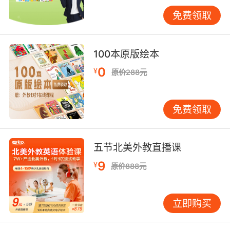
五年级读英语方法四、养成良好的日记习惯
免费领取
日记是我们日常生活点滴的记录证明，若是用英
语来记录的话会有不一样的效果。对于小学五年
100本原版绘本
级的学生来说并不需要多华丽的辞藻和语法，只
0
需要用自己学习的简单句型进行写作就可以了，
¥
原价288元
这样不仅可以帮助复习当天学习的内容，也可以
锻炼孩子们的写作能力。
免费领取
五年级读英语方法最后一点就是要及时复习，对
于自己背过的单词、词组以及句子都要经常进行
五节北美外教直播课
复习，这样才能让这些知识一直留在自己的记忆
中。
9
¥
原价888元
立即购买