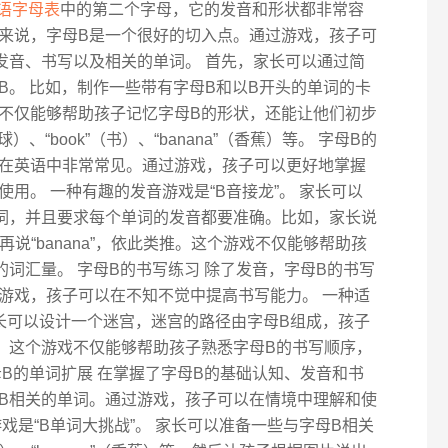
语字母表
中的第二个字母，它的发音和形状都非常容
来说，字母B是一个很好的切入点。通过游戏，孩子可
发音、书写以及相关的单词。 首先，家长可以通过简
B。 比如，制作一些带有字母B和以B开头的单词的卡
不仅能够帮助孩子记忆字母B的形状，还能让他们初步
）、“book”（书）、“banana”（香蕉）等。 字母B的
个音在英语中非常常见。通过游戏，孩子可以更好地掌握
用。 一种有趣的发音游戏是“B音接龙”。 家长可以
词，并且要求每个单词的发音都要准确。比如，家长说
后家长再说“banana”，依此类推。这个游戏不仅能够帮助孩
词汇量。 字母B的书写练习 除了发音，字母B的书写
游戏，孩子可以在不知不觉中提高书写能力。 一种适
家长可以设计一个迷宫，迷宫的路径由字母B组成，孩子
。这个游戏不仅能够帮助孩子熟悉字母B的书写顺序，
B的单词扩展 在掌握了字母B的基础认知、发音和书
B相关的单词。通过游戏，孩子可以在情境中理解和使
戏是“B单词大挑战”。 家长可以准备一些与字母B相关