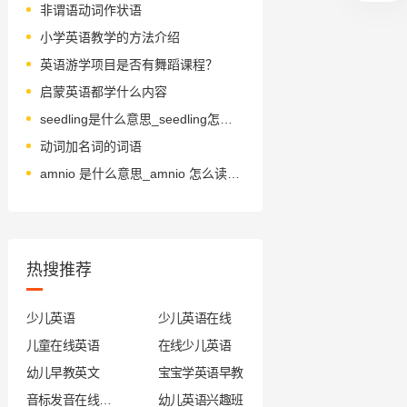
非谓语动词作状语
小学英语教学的方法介绍
英语游学项目是否有舞蹈课程？
启蒙英语都学什么内容
seedling是什么意思_seedling怎么读_音标ˈsi-dlɪŋ
动词加名词的词语
amnio 是什么意思_amnio 怎么读_音标 'æmni-əʊ
热搜推荐
少儿英语
少儿英语在线
儿童在线英语
在线少儿英语
幼儿早教英文
宝宝学英语早教
音标发音在线试听
幼儿英语兴趣班