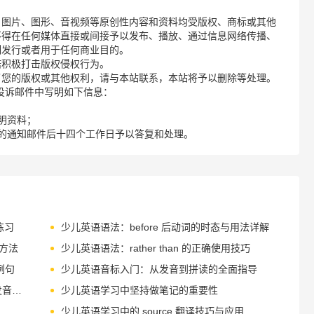
、图片、图形、音视频等原创性内容和资料均受版权、商标或其他
不得在任何媒体直接或间接予以发布、播放、通过信息网络传播、
制发行或者用于任何商业目的。
诺积极打击版权侵权行为。
了您的版权或其他权利，请与本站联系，本站将予以删除等处理。
请您在投诉邮件中写明如下信息：
明资料；
的通知邮件后十四个工作日予以答复和处理。
练习
少儿英语语法：before 后动词的时态与用法详解
习方法
少儿英语语法：rather than 的正确使用技巧
例句
少儿英语音标入门：从发音到拼读的全面指导
少儿英语音标练习：通过故事和歌曲提升发音能力
少儿英语学习中坚持做笔记的重要性
少儿英语学习中的 source 翻译技巧与应用