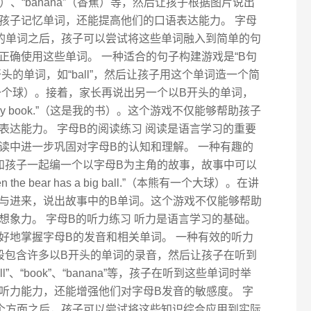
”（书）、“banana”（香蕉）等，然后让孩子根据图片说出
孩子记忆单词，还能提高他们的口语表达能力。 字母
关的单词之后，孩子可以尝试将这些单词融入到简单的句
正确使用这些单词。 一种适合的句子构建游戏是“B句
头的单词，如“ball”，然后让孩子用这个单词造一个简
.”（我有一个球）。接着，家长再说出另一个以B开头的单词，
is my book.”（这是我的书）。这个游戏不仅能够帮助孩子
表达能力。 字母B的阅读练习 阅读是语言学习的重要
读中进一步巩固对字母B的认知和理解。 一种有趣的
以和孩子一起编一个以字母B为主角的故事，故事中可以
 bear has a big ball.”（本熊有一个大球）。在讲
与进来，说出故事中的B单词。这个游戏不仅能够帮助
想象力。 字母B的听力练习 听力是语言学习的基础。
好地掌握字母B的发音和相关单词。 一种有效的听力
一段包含许多以B开头的单词的录音，然后让孩子在听到
”、“book”、“banana”等，孩子在听到这些单词时举
听力能力，还能增强他们对字母B发音的敏感度。 字
各个方面之后，孩子可以尝试将这些知识综合应用到实际