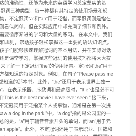
达的准确性，还能为未来的英语学习奠定坚实的基
零冠词三种类型，每一种都有其特定的使用场景和规
物，不定冠词“a”和“an”用于泛指，而零冠词则是指在
则看似简单，但在实际应用中却充满了细节和例外。
需要循序渐进的学习和大量的练习。 在本文中，我们
和规则，帮助孩子轻松掌握这一重要的语法知识点。
孩子们能够快速理解冠词的基本用法，并在实际对话
还是课堂学习，掌握这些冠词的使用技巧都将大大提
了解一下定冠词“the”的使用场景。定冠词“the”用于
道的特定对象。例如，在句子“Please pass me
指的是双方都知道的那本书。此外，“the”还用于表示世界上独一
 moon”。在表示乐器、序数词和最高级时，“the”也是必不可
his is the best movie I have ever seen.” 接下来，
用法。不定冠词用于泛指某个人或事物，通常是在第一次提
dog in the park.”中，“a dog”指的是公园里的一
的是，“a”用于辅音音素开头的单词，而“an”用于元
“an apple”。此外，不定冠词还用于表示职业、国籍和