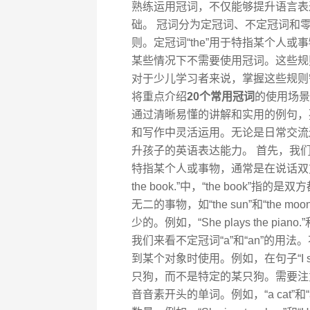
熟练运用冠词，不仅能够提升语言表
础。 冠词分为定冠词、不定冠词和
则。定冠词“the”用于特指某个人或事
某些情况下不需要使用冠词。这些规
对于少儿学习者来说，掌握这些规则
将重点介绍
20个常用冠词
的使用场景
通过清晰易懂的讲解和实用的例句，
和写作中灵活运用。无论是日常交流
升孩子的英语表达能力。 首先，我们来
特指某个人或事物，通常是在说话双方都知
the book.”中，“the book”
无二的事物，如“the sun”和“the
少的。例如，“She plays the piano.”和“T
我们来看不定冠词“a”和“an”的
到某个对象时使用。例如，在句子“I saw a 
只狗，而不是特定的某只狗。需要注意
音音素开头的单词。例如，“a cat”和