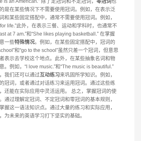
“He is an American.” 除了定冠词和不定冠词，
零冠词
也
的是在某些情况下不需要使用冠词。例如，在表示泛
词和某些固定搭配中，通常不需要使用冠词。例如，
essential for life.”此外，在表示三餐、运动和学科时，也通常不
 7 am.”和“She likes playing basketball.” 在掌握
意一些
特殊情况
。例如，在某些固定搭配中，冠词的
ool”和“go to the school”虽然只差一个冠词，但意思
者表示去学校这个地点。此外，在某些抽象名词和物
ove music.”和“The music is beautiful.”
，我们还可以通过
互动练习
来巩固所学知识。例如，
的冠词，或者通过对话练习来运用冠词。通过这些练
，还能在实际应用中灵活运用。 总之，掌握冠词的使
。通过理解定冠词、不定冠词和零冠词的基本规则，
掌握这一语法知识点。通过大量的练习和实际应用，
，为未来的英语学习打下坚实的基础。