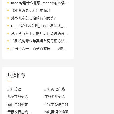
measly是什么意思_measly怎么读_音标ˈmi-zli
《小黑漫游记》绘本简介
外教儿童英语启蒙有何优势？
roster是什么意思_roster怎么读_音标ˈrɒstə(r)
从 r 音节入手，提升少儿英语语音表达能力
培训机构青少年英语单词背诵方法分享
百分百六一，百分百欢乐——VIPKD亮相朝阳公园，朝阳大悦城
热搜推荐
少儿英语
少儿英语在线
儿童在线英语
在线少儿英语
幼儿早教英文
宝宝学英语早教
音标发音在线试听
幼儿英语兴趣班