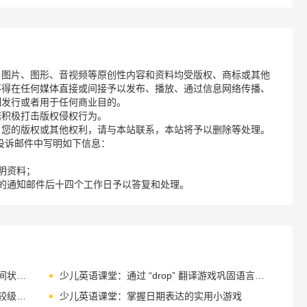
、图片、图形、音视频等原创性内容和资料均受版权、商标或其他
不得在任何媒体直接或间接予以发布、播放、通过信息网络传播、
制发行或者用于任何商业目的。
诺积极打击版权侵权行为。
了您的版权或其他权利，请与本站联系，本站将予以删除等处理。
请您在投诉邮件中写明如下信息：
明资料；
的通知邮件后十四个工作日予以答复和处理。
少儿英语课堂：轻松掌握 before 引导的时间状语从句
少儿英语课堂：通过 “drop” 翻译游戏巩固语言基础
少儿英语课堂：用游戏巩固＂many＂的比较级和最高级
少儿英语课堂：掌握日期表达的实用小游戏