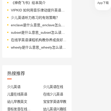
《神奇飞书》绘本简介
App下载
VIPKID 如何用音乐律动提升英语教学？
少儿英语听力练习的有效策略？
enclave是什么意思_enclave怎么读_音标ˈenkleɪv
subset是什么意思_subset怎么读_音标ˈsʌbset
在线学英语课程机构教你养成良好的发音习惯
wheely是什么意思_wheely怎么读_音标'hwi-li
热搜推荐
少儿英语
少儿英语在线
儿童在线英语
在线少儿英语
幼儿早教英文
宝宝学英语早教
音标发音在线试听
幼儿英语兴趣班