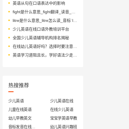
英语从句在口语表达中的影响
fight是什么意思_fight翻译_读音_用法_翻译
litre是什么意思_litre怎么读_音标ˈli-tə(r)
少儿英语在线口语外教培训平台
全国少儿英语辅导机构排名揭秘
在线幼儿英语好吗？选择时要注意什么？
英语学习道阻且长，学好语法少走弯路
热搜推荐
少儿英语
少儿英语在线
儿童在线英语
在线少儿英语
幼儿早教英文
宝宝学英语早教
音标发音在线试听
幼儿英语兴趣班