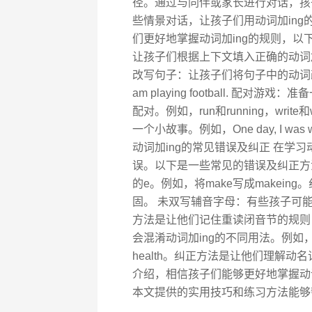
径。通过与同伴或家长进行对话，孩
些情景对话，让孩子们用动词加ing的
们更好地掌握动词加ing的规则，以
让孩子们根据上下文填入正确的动词加ing形式。
改写句子：让孩子们将句子中的动词改为动词
am playing football. 
配对。例如，run和running，writ
一个小故事。例如，One day, I was walking 
动词加ing的常见错误及纠正 在学
误。以下是一些常见的错误及纠正方
的e。例如，将make写成makei
固。 未双写辅音字母：有些孩子可能会
方法是让他们记住重读闭音节的规则
会混淆动词加ing的不同用法。例如，将Swimmin
health。纠正方法是让他们理解
介绍，相信孩子们能够更好地掌握动
本文提供的实用技巧和练习方法能够