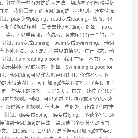
技巧，并提供一些有效的练习方法，帮助孩子们轻松掌握
 首先，我们需要了解动词加ing的基本规则。通常情况
lay变成playing，read变成reading。然而，也
发音的e结尾时，需要去掉e再加ing。例如，make
ing。此外，当动词以重读闭音节结尾，且末尾只有一个辅音字
run变成running，swim变成swimming。 动词
语中有多种用法，以下是几种常见的情况： 进行时态：动
I am reading a book（我正在读一本书）。 动
种活动或状态。例如，Swimming is good for
在分词：动词加ing可以作为形容词使用，修饰名词。例
clear（流动的水很清澈）。 动词加ing的实用技巧 为了帮助孩子
下是一些实用的技巧： 记忆规则：首先，让孩子们记住
固这些规则。例如，可以通过卡片游戏或填空练习来
动词都遵循基本规则，但也有一些例外。让孩子们在学
die变成dying，lie变成lying。 多读多写：通
接触到动词加ing的用法。鼓励他们多读英语故事书，
短文。 口语练习：口语练习是掌握动词加ing的重要途