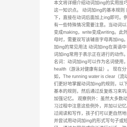
本文将详细介绍动词加ing的实用
这一知识点。 动词加ing的基本规则
下，直接在动词后面加上ing即可。例如，p
有一些特殊情况需要注意。当动词以不
变成making，write变成writ
母时，需要双写该辅音字母再加ing。例如，
加ing的常见用法 动词加ing在英
词加ing常用于表示正在进行的动作。例如，
名词：动词加ing可以作为名词使用，表示某
health（游泳对健康有益）。 现
如，The running water is 
们更好地掌握动词加ing的规则，以
基本的规则，然后通过反复练习来巩
加强记忆。 观察例外：虽然大多数
习过程中注意这些例外，并加以记忆。例如，
过阅读和写作，孩子们可以更自然地
并尝试用动词加ing的形式写句子或