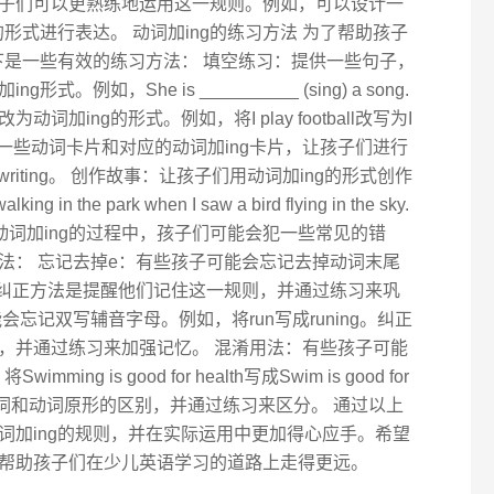
子们可以更熟练地运用这一规则。例如，可以设计一
形式进行表达。 动词加ing的练习方法 为了帮助孩子
下是一些有效的练习方法： 填空练习：提供一些句子，
例如，She is __________ (sing) a song.
加ing的形式。例如，将I play football改写为I
配对游戏：准备一些动词卡片和对应的动词加ing卡片，让孩子们进行
e和writing。 创作故事：让孩子们用动词加ing的形式创作
in the park when I saw a bird flying in the sky.
习动词加ing的过程中，孩子们可能会犯一些常见的错
法： 忘记去掉e：有些孩子可能会忘记去掉动词末尾
ng。纠正方法是提醒他们记住这一规则，并通过练习来巩
忘记双写辅音字母。例如，将run写成runing。纠正
，并通过练习来加强记忆。 混淆用法：有些孩子可能
g is good for health写成Swim is good for
动名词和动词原形的区别，并通过练习来区分。 通过以上
词加ing的规则，并在实际运用中更加得心应手。希望
帮助孩子们在少儿英语学习的道路上走得更远。