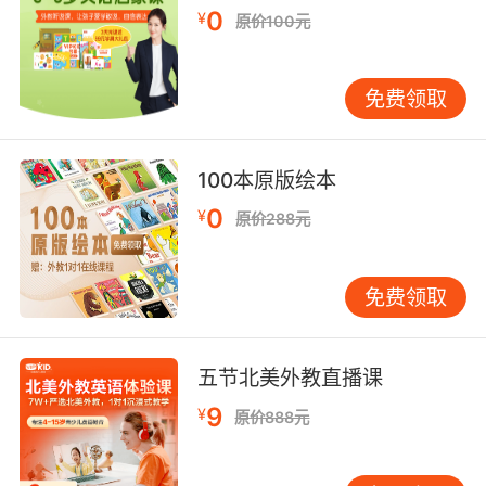
0
¥
确）、“bang out”（快速完成）等短语。这种联
原价100元
想式的学习方法不仅能够帮助孩子拓展词汇量，
还能让他们在语境中理解单词的用法。 四、将
免费领取
“浜”与英语文化结合，提升孩子的文化理解力 语
言与文化密不可分，学习英语不仅仅是掌握词汇
和语法，还需要理解英语国家的文化背景。“浜”
100本原版绘本
的发音“bāng”与英语中的“bang”相似，这可以作
0
¥
为一个切入点，帮助孩子了解英语文化中的一些
原价288元
常见表达。 比如，“bang”在英语中除了表示“砰”
的声音外，还可以用来形容某种强烈的感受或效
免费领取
果。通过这种文化背景的讲解，孩子不仅能够理
解单词的字面意思，还能在更深的层次上掌握其
用法。这种文化理解力的提升，能够帮助孩子更
五节北美外教直播课
好地运用英语进行交流。 五、通过“浜”的趣味
9
¥
性，激发孩子的学习动力 “浜”的发音“bāng”与英
原价888元
语中的“bang”相似，这种趣味性的关联可以极大
地激发孩子的学习兴趣。我们可以通过设计一些