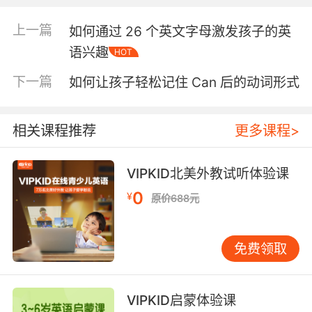
“浜”的发音“bāng”与英语中的“bang”几乎一致，
这可以作为一个切入点，帮助孩子理解英语中的
上一篇
如何通过 26 个英文字母激发孩子的英
辅音与元音组合。 我们可以通过对比“浜”与
语兴趣
HOT
“bang”的发音，让孩子注意到英语中“a”与“ng”的
组合发音。这种对比不仅能够帮助孩子掌握具体
下一篇
如何让孩子轻松记住 Can 后的动词形式
的发音技巧，还能让他们理解英语发音规则中的
一些基本规律。比如，英语中的“a”在不同单词中
的发音可能有所不同，但通过与汉语的对比，孩
相关课程推荐
更多课程>
子可以更快地掌握这些变化。 三、通过“浜”的联
想，拓展孩子的英语词汇量 “浜”的发音“bāng”与
VIPKID北美外教试听体验课
英语中的“bang”相似，这可以作为一个起点，帮
0
¥
助孩子拓展相关的英语词汇。比如，可以从
原价688元
“bang”出发，引导孩子学习“bang”的同义词、反
义词以及相关的短语。这种联想式的学习方法不
免费领取
仅能够帮助孩子记忆单词，还能让他们在语境中
理解单词的用法。 此外，我们还可以通过“浜”的
发音，引导孩子学习更多与“bang”相关的词汇。
VIPKID启蒙体验课
比如，“bang”可以联想到“bang on”（完全正