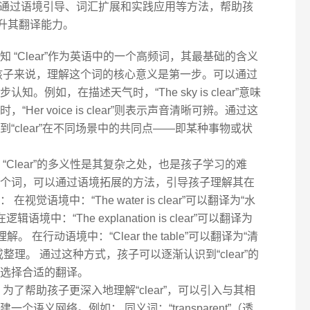
通过语境引导、词汇扩展和实践应用等方法，帮助孩
提升其翻译能力。
 “Clear”作为英语中的一个高频词，其最基础的含义
于孩子来说，理解这个词的核心意义是第一步。可以通过
。例如，在描述天气时，“The sky is clear”意味
er voice is clear”则表示声音清晰可辨。通过这
“clear”在不同场景中的共同点——即某种事物或状
“Clear”的多义性是其复杂之处，也是孩子学习的难
个词，可以通过语境拓展的方法，引导孩子理解其在
觉语境中：“The water is clear”可以翻译为“水
境中：“The explanation is clear”可以翻译为
 在行动语境中：“Clear the table”可以翻译为“清
理。 通过这种方式，孩子可以逐渐认识到“clear”的
选择合适的翻译。
为了帮助孩子更深入地理解“clear”，可以引入与其相
个语义网络。例如： 同义词：“transparent”（透