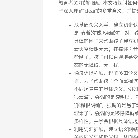
教育者关注的问题。本文将探讨如何
子深入理解“clear”的多重含义，并
从基础含义入手，建立初步认知
是“清晰的”或“明确的”。对
具体的例子来帮助孩子建立初步认知
着天空晴朗无云；在描述声音时，“H
些例子，孩子可以直观地感受到
态的无障碍、无干扰。
通过语境拓展，理解多重含义 
点。为了帮助孩子全面掌握这
不同场景中的具体含义。例如： 在视
很清澈”，强调的是透明度。 在逻辑语
“解释很明确”，强调的是易于理解。
理桌子”，强调的是移除障碍或整
多样性，并学会根据具体语境
利用词汇扩展，建立语义网络 
关的同义词和反义词，从而构建一