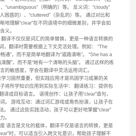
“unambiguous”（明确的）等。 反义词：“cloudy”
（令人困惑的）、“cluttered”（杂乱的）等。 通过对比和
地理解“clear”在不同语境中的细微差别，并学会如
含义。
 翻译不仅仅是词汇的简单替换，更是一种语言转换的
多义词，翻译时需要根据上下文灵活处理。例如： “The
“道路畅通”，而不是简单地翻译为“道路清晰”。 “She has a
“她头脑清醒”，而不是“她有一个清晰的头脑”。 通过这样的练
言的敏感度，学会在翻译中灵活运用词汇。
论学习固然重要，但实践应用才是巩固学习成果的关
子将所学知识应用到实际生活中： 翻译练习：提供包
试翻译成目标语言。 语境创作：让孩子用“clear”造句，
词。 游戏互动：通过词汇游戏或角色扮演，让孩子在
用法。 通过这些实践活动，孩子可以更好地掌握“clear”
力。
度 语言是文化的载体，翻译不仅是语言的转换，更是
lear”时，可以适当引入跨文化意识，帮助孩子理解不