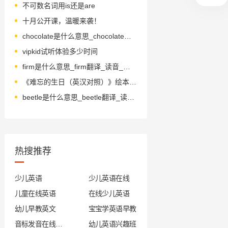
不可数名词用is还是are
十月公开课，温暖来袭！
chocolate是什么意思_chocolate怎么读_音标'tʃɒklət
vipkid试听体验多少时间
firm是什么意思_firm翻译_读音_用法_翻译
《难忘的生日（英汉对照）》绘本简介
beetle是什么意思_beetle翻译_读音_用法_翻译
热搜推荐
少儿英语
少儿英语在线
儿童在线英语
在线少儿英语
幼儿早教英文
宝宝学英语早教
音标发音在线试听
幼儿英语兴趣班