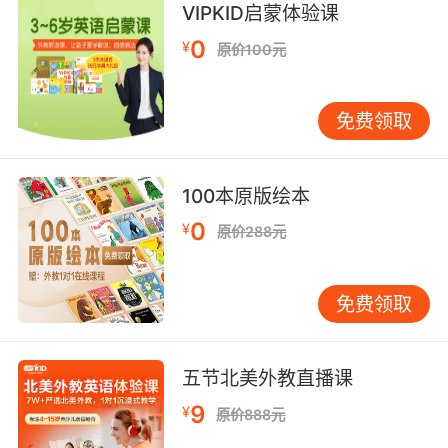
VIPKID启蒙体验课
果。研究表明，视觉记忆往往比单纯的文字记忆
更加持久，因此，通过图片来学习字母，不仅能
0
¥
原价100元
够加深记忆，还能让学习过程变得更加愉快。
3.2 激发学习兴趣 传统的字母教学方式往往显得
枯燥乏味，容易让人失去兴趣。相比之下，趣味
免费领取
图片教学法通过生动的图片和互动的方式，能够
更好地吸引学习者的注意力，提高学习效率。通
100本原版绘本
过这种方式，学习者不仅能够记住字母的形状，
还能联想到相关的单词，从而加深对字母的理
0
¥
原价288元
解。 3.3 培养联想能力 通过趣味图片教学法，学
习者不仅能够记住字母的形状和发音，还能够联
想到相关的单词，从而培养联想能力。例如，当
免费领取
学习者看到字母“C”时，不仅能够记住其形状和发
音，还能够联想到“Cat”（猫）这个单词。通过这
种方式，学习者能够更好地理解字母的用法，从
五节北美外教直播课
而提高英语水平。
9
¥
原价888元
如何在家中进行趣味图片教学？ 在家中，家长可