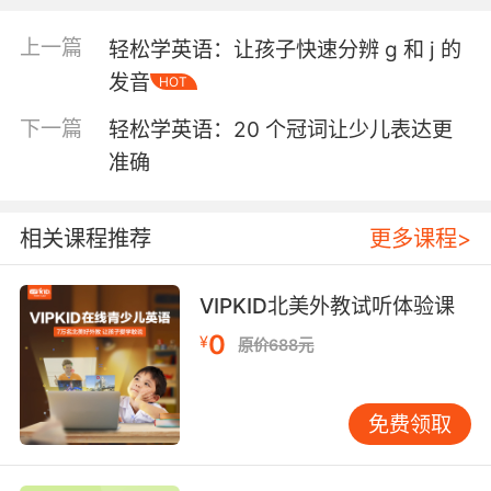
重要。在趣味图片教学中，每个大写字母都配有
上一篇
轻松学英语：让孩子快速分辨 g 和 j 的
一幅与其相关的图片。例如，大写字母“C”可以对
应一只猫（Cat），大写字母“D”可以对应一只狗
发音
HOT
（Dog）。通过这种方式，学习者能够轻松记住
下一篇
轻松学英语：20 个冠词让少儿表达更
大写字母的形状和发音。 2.2 小写字母的趣味教
准确
学 小写字母在日常书写中更为常见，因此掌握小
写字母的书写和发音同样重要。在趣味图片教学
中，每个小写字母也配有一幅与其相关的图片。
相关课程推荐
更多课程>
例如，小写字母“a”可以对应一只蚂蚁（Ant），
小写字母“b”可以对应一只鸟（Bird）。通过这种
VIPKID北美外教试听体验课
方式，学习者能够轻松记住小写字母的形状和发
音。
0
¥
原价688元
趣味图片教学法的优势 趣味图片教学法不仅能够
提高学习效率，还能够激发学习者的学习兴趣。
以下是这种教学法的几大优势： 3.1 提高记忆效
免费领取
果 通过视觉和互动的结合，趣味图片教学法能够
更好地吸引学习者的注意力，从而提高记忆效