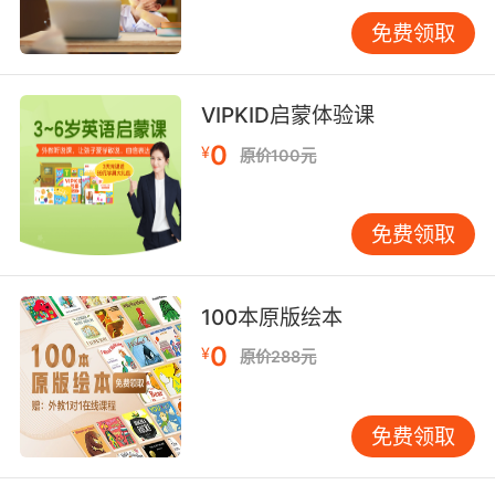
义者 环保主义者甚至是学校团体提供的信息
免费领取
8. But conservationists now manage the
river's flow in such a way that it still creates
VIPKID启蒙体验课
the sandbanks the cranes need.
0
¥
原价100元
但环境保护主义者们开始控制河水流动方式 从而
保留了鹤群所需要的沙丘
免费领取
9. But if conservationists and the people who
have to live alongside these great beasts of
prey can work together, there is still a chance
100本原版绘本
to save them.
0
¥
原价288元
但如果自然资源保护者 和不得已与这些猎食者共
同生活的人 可以共同努力 拯救它们仍有一线希望
免费领取