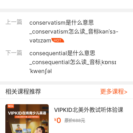
自然资源保护者们面临着严峻的挑战
上一篇
conservatism是什么意思
5. conservationists use them to catch and
_conservatism怎么读_音标kənˈsɜ-
collar mediumsize game.
vətɪzəm
HOT
自然资源保护者会用它们猎捕中型猎物
下一篇
consequential是什么意思
6. conservationists are working hard to
_consequential怎么读_音标ˌkɒnsɪ
protect and nurture these special forests.
ˈkwenʃəl
环保主义者们正在努力 保护和培育这些特殊的森
林
相关课程推荐
更多课程>
7. What we do here is process information
VIPKID北美外教试听体验课
from rangers, naturalists, conservationists,
even school groups.
0
¥
原价688元
我们在这里的工作 是处理来自于骑警 业余自然主