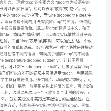
。 理解“drop”的多重含义 “drop”作为英语中的
可以表示“掉落”，也可以表示“放弃”或“减少”。例
tree”中的“drop”表示“掉落”，而“She dropped the idea”中
来说，理解这些不同的用法是掌握“drop”的关键。 通过翻
中扮演着重要角色。通过将“drop”翻译成中文，孩子
drop”翻译为“掉落”时，可以通过实际情境让孩子观
。而当“drop”表示“放弃”时，可以通过讲述一个放
背后的情感和逻辑。 结合语境进行教学 语境是理解动
过创设不同的语境，帮助孩子理解“drop”的不同含
perature dropped suddenly”，让孩子理解
以说“He dropped the ball”，让孩子理解“drop”
子们可以在不同的语境中灵活运用“drop”。 利用视觉
教学中具有重要作用。通过图片、动画或实物展示，可
的含义。例如，展示一张苹果从树上掉落的图片，可以让孩
意思。此外，通过动画展示一个人放弃某个计划的过程，可
”的含义。 鼓励实践运用 实践是掌握语言的最佳途径。在
等方式，鼓励孩子在实际生活中运用“drop”。例如，