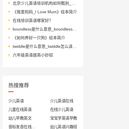
北京少儿英语培训机构如何甄别_北京少儿英语培训费用贵吗
《我爱妈妈_I Love Mum》绘本简介
在线培训英语哪家好？
boundless是什么意思_boundless怎么读_音标ˈbaʊndləs
《如何养好一只狗》绘本简介
twiddle是什么意思_twiddle怎么读_音标'twɪdl
六年级英语提高小妙招
热搜推荐
少儿英语
少儿英语在线
儿童在线英语
在线少儿英语
幼儿早教英文
宝宝学英语早教
音标发音在线试听
幼儿英语兴趣班