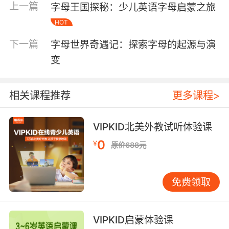
上一篇
字母王国探秘：少儿英语字母启蒙之旅
的影响。例如，字母“X”常常被用作未知和神秘的
HOT
象征，在数学中代表未知数，在电影中则常常用
来表示限制级内容。字母“Y”则常常被用来表示选
下一篇
字母世界奇遇记：探索字母的起源与演
择和分叉，象征着人生中的抉择和道路。 字母在
变
科技中的应用 随着科技的发展，字母在计算机和
互联网领域中得到了广泛应用。ASCII码（美国信
息交换标准代码）将每个字母和符号都赋予了一
相关课程推荐
更多课程>
个独特的数字编码，使得计算机能够处理和存储
文本信息。Unicode编码则进一步扩展了字符
VIPKID北美外教试听体验课
集，使得全球各种语言的字母和符号都能在计算
0
机中得到表示。 字母的设计与艺术 字母的设计在
¥
原价688元
视觉艺术中占据着重要地位。字体设计师通过不
同的笔画、形状和比例，创造出各种各样的字体
免费领取
风格。例如，衬线字体（如Times New
Roman）给人以正式和传统的感觉，而无衬线字
体（如Arial）则显得现代和简洁。字母的艺术设
VIPKID启蒙体验课
计不仅影响了印刷和出版行业，还在广告、品牌