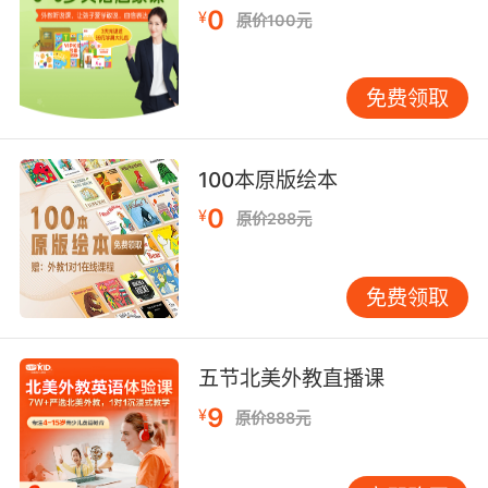
0
和包装设计中发挥了重要作用。 字母的教育与学
¥
原价100元
习 字母的学习是儿童早期教育的重要内容。通过
认识字母，孩子们能够逐步掌握阅读和写作的基
免费领取
本技能。字母歌、字母卡片和字母拼图等教育工
具，帮助孩子们在游戏中学习字母的形状和发
音。字母教育不仅培养了孩子们的语言能力，还
100本原版绘本
激发了他们的创造力和想象力。 字母的未来发展
随着全球化进程的加速，字母的多样性和包容性
0
¥
原价288元
将变得更加重要。未来的字母系统可能会进一步
扩展，以容纳更多语言的字符和符号。同时，随
免费领取
着人工智能和自然语言处理技术的发展，字母在
机器翻译、语音识别和文本生成等领域的应用将
更加广泛。 字母王国的奇妙之旅 字母王国是一个
五节北美外教直播课
充满奇迹和奥秘的世界，每个字母都有其独特的
故事和意义。通过了解字母的起源、个性、象征
9
¥
原价888元
和应用，我们能够更好地理解语言、文化和科技
的发展。希望这次字母王国的大揭秘，能够激发