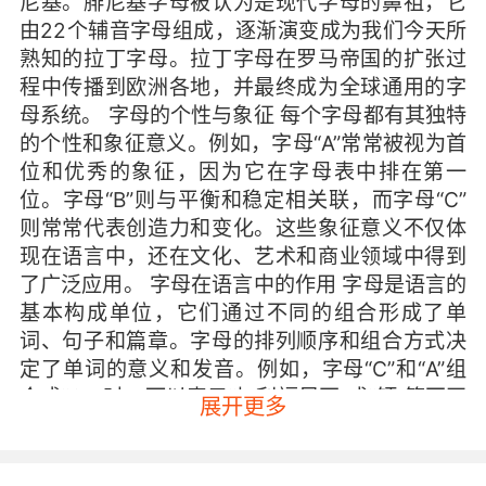
尼基。腓尼基字母被认为是现代字母的鼻祖，它
由22个辅音字母组成，逐渐演变成为我们今天所
熟知的拉丁字母。拉丁字母在罗马帝国的扩张过
程中传播到欧洲各地，并最终成为全球通用的字
母系统。 字母的个性与象征 每个字母都有其独特
的个性和象征意义。例如，字母“A”常常被视为首
位和优秀的象征，因为它在字母表中排在第一
位。字母“B”则与平衡和稳定相关联，而字母“C”
则常常代表创造力和变化。这些象征意义不仅体
现在语言中，还在文化、艺术和商业领域中得到
了广泛应用。 字母在语言中的作用 字母是语言的
基本构成单位，它们通过不同的组合形成了单
词、句子和篇章。字母的排列顺序和组合方式决
定了单词的意义和发音。例如，字母“C”和“A”组
合成“CA”时，可以表示“加利福尼亚”或“钙”等不同
展开更多
的含义。字母的多样性使得语言能够表达丰富的
情感和复杂的思想。 字母在文化中的体现 字母不
仅在语言中扮演重要角色，还在文化中有着深远