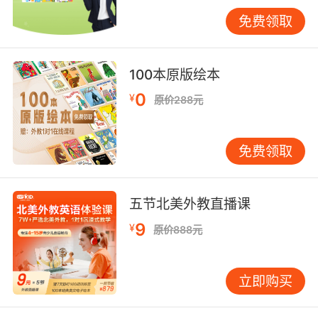
课程内容：了解课程内容是否丰富多样，是否涵
免费领取
盖了听、说、读、写等各个方面，是否能够全面
提升孩子的英语能力。 课程难度：考察课程难度
是否适中，是否能够根据孩子的英语水平进行分
100本原版绘本
级教学，避免孩子因课程过难或过易而产生学习
0
¥
原价288元
压力。 课程时间：了解课程时间的安排是否灵
活，是否能够根据孩子的学习进度和时间安排进
行调整。 四、学习环境：潜移默化的影响 学习环
免费领取
境对孩子的学习效果有着潜移默化的影响。良好
的学习环境不仅能够提高孩子的学习效率，还能
够培养孩子的学习习惯和自律能力。家长在选择
五节北美外教直播课
机构时，可以通过以下几个方面来评估其学习环
9
¥
原价888元
境： 教室设施：了解教室的设施是否齐全，是否
配备了先进的教学设备，如多媒体教学设备、互
动白板等。 学习氛围：观察机构的学习氛围是否
立即购买
浓厚，是否能够激发孩子的学习兴趣和竞争意
识。 安全管理：了解机构的安全管理措施是否到