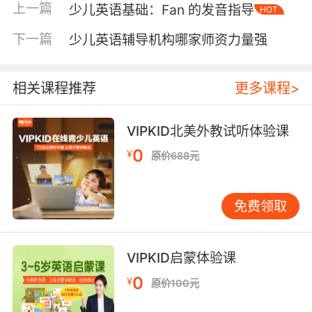
上一篇
少儿英语基础：Fan 的发音指导
HOT
制。 二、师资力量：教学质量的保障 师资力量是
决定教学质量的关键因素。优秀的教师不仅具备
下一篇
少儿英语辅导机构哪家师资力量强
扎实的英语功底，还应具备丰富的教学经验和良
好的沟通能力。家长在选择机构时，可以通过以
下几个方面来评估其师资力量： 教师资质：了解
相关课程推荐
更多课程>
教师的学历背景、教学经验以及是否持有相关教
师资格证书，如TESOL、TEFL等。 教学风格：
VIPKID北美外教试听体验课
观察教师的教学风格是否适合孩子，是否能够通
0
¥
原价688元
过生动有趣的教学方式吸引孩子的注意力。 师生
互动：了解教师与孩子的互动情况，是否能够及
时解答孩子的疑问，并给予积极的反馈和鼓励。
免费领取
三、课程设置：个性化需求的满足 课程设置是衡
量一家少儿英语辅导机构是否能够满足孩子个性
化需求的重要标准。科学合理的课程设置不仅能
VIPKID启蒙体验课
够帮助孩子系统地学习英语，还能够根据孩子的
0
¥
原价100元
兴趣和特长进行针对性的培养。家长在选择机构
时，可以通过以下几个方面来评估其课程设置：