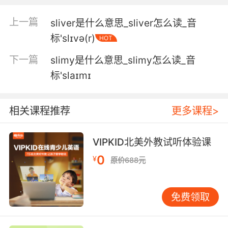
5. You promised me this before and she
always slithers free.
上一篇
sliver是什么意思_sliver怎么读_音
你之前就这么答应过我 但她一直有办法脱身
标'slɪvə(r)
HOT
下一篇
slimy是什么意思_slimy怎么读_音
6. And they'd slither, hiss, and climb all
around me.
标'slaɪmɪ
它们蜿蜒滑行 嘶嘶作响 爬到我全身上下
相关课程推荐
更多课程>
7. It felt like he was slithering down my throat.
VIPKID北美外教试听体验课
感觉他好像在顺着我的喉咙往下滑
0
¥
原价688元
8. Now slither off and play with yourself
thinking about that.
免费领取
想着这个滚一边自己玩蛋去吧
9. The depression slithered up like a