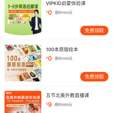
VIPKID启蒙体验课
constrictor.
0
¥
原价100元
抑郁是一条缓缓滑行的大蟒
10. Because you're a snake, who slithered her
免费领取
way into my family.
因为你是个阴险的人 偷偷进入我家
100本原版绘本
0
¥
原价288元
免费领取
五节北美外教直播课
9
¥
原价888元