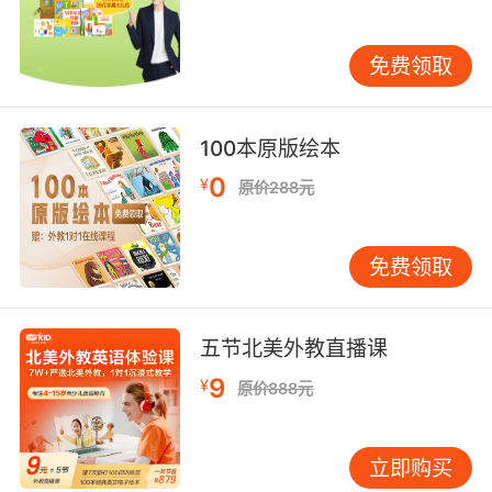
这些不规则动词的过去式形式。 四、Past时态的
否定句和疑问句 在Past时态中，否定句和疑问句
免费领取
的构成与现在时有所不同。否定句通常借助助动
词“did”加“not”来表示，而疑问句则需要将“did”
提前。例如： 肯定句：I played football
100本原版绘本
yesterday. 否定句：I did not play football
0
¥
yesterday. 疑问句：Did you play football
原价288元
yesterday? 需要注意的是，在否定句和疑问句
中，动词需要使用原形，而不是过去式。这是因
免费领取
为助动词“did”已经承担了表示过去时的功能。
五、Past时态的常见错误及纠正 在学习Past时态
的过程中，学习者常常会犯一些错误。以下是一
五节北美外教直播课
些常见的错误及其纠正方法： 混淆规则动词和不
9
¥
规则动词的过去式： 错误：I goed to the park
原价888元
yesterday. 正确：I went to the park
yesterday. 在否定句和疑问句中使用过去式： 错
立即购买
误：I didn’t played football yesterday. 正确：I