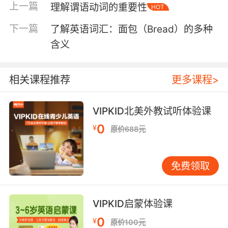
上一篇
理解谓语动词的重要性
HOT
双写最后一个辅音字母再加“-ed”。例如： stop
→ stopped plan → planned 掌握这些规则后，
下一篇
了解英语词汇：面包（Bread）的多种
大部分规则动词的过去式变化都能轻松应对。
含义
三、不规则动词的Past时态变化 与规则动词相
比，不规则动词的过去式变化较为复杂，因为它
们没有固定的变化规律。每个不规则动词的过去
相关课程推荐
更多课程>
式形式都需要单独记忆。例如： go → went see
→ saw take → took 虽然不规则动词的数量相对
VIPKID北美外教试听体验课
较少，但它们在日常英语中的使用频率却非常
0
¥
高。因此，掌握这些动词的过去式形式对于提高
原价688元
英语表达能力至关重要。 为了帮助记忆，可以将
不规则动词分为以下几类： 完全不变型：过去式
免费领取
与原形相同。例如： cut → cut put → put 元音
变化型：过去式中的元音发生变化。例如：
begin → began drink → drank 完全变化型：过
VIPKID启蒙体验课
去式与原形完全不同。例如： be → was/were
0
¥
have → had 通过分类记忆，可以更高效地掌握
原价100元