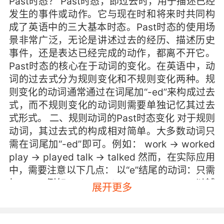
Past时态？ Past时态，即过去时，用于描述已经
发生的事件或动作。它与现在时和将来时共同构
成了英语中的三大基本时态。Past时态的使用场
景非常广泛，无论是讲述过去的经历、描述历史
事件，还是表达已经完成的动作，都离不开它。
Past时态的核心在于动词的变化。在英语中，动
词的过去式分为规则变化和不规则变化两种。规
则变化的动词通常通过在词尾加“-ed”来构成过去
式，而不规则变化的动词则需要单独记忆其过去
式形式。 二、规则动词的Past时态变化 对于规则
动词，其过去式的构成相对简单。大多数动词只
需在词尾加“-ed”即可。例如： work → worked
play → played talk → talked 然而，在实际应用
中，需要注意以下几点： 以“e”结尾的动词：只需
加“-d”。例如： live → lived love → loved 以辅
展开更多
音字母加“y”结尾的动词：将“y”改为“i”再加“-
ed”。例如： study → studied cry → cried 以重
读闭音节结尾且末尾只有一个辅音字母的动词：