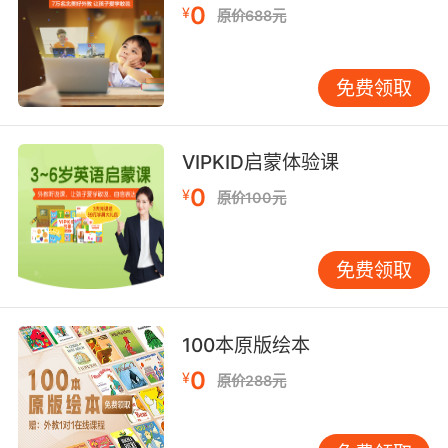
0
一些时态上的变化，我们通常叫限定式，而纯情
¥
原价688元
态动词是没有任何的限定是变化的，比如说人称
时态全都没有。比如说must，我们会说you
免费领取
must do that。he must do that，这个must是
不会任何变化的。但是have to就不一样了。我们
会说， you have to do that。he has to do
VIPKID启蒙体验课
that。I had to do that。所以它有时态上的变
0
化，人称上的变化。这种统称为半情态动词。
¥
原价100元
免费领取
100本原版绘本
0
¥
原价288元