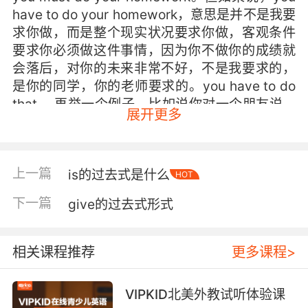
have to do your homework，意思是并不是我要
求你做，而是整个现实状况要求你做，客观条件
要求你必须做这件事情，因为你不做你的成绩就
会落后，对你的未来非常不好，不是我要求的，
是你的同学，你的老师要求的。you have to do
that。 再举一个例子，比如说你对一个朋友说，
展开更多
you must run for the president。你必须竞选班
长。是我认为你特别好，你必须竞选。但如果
说， you have to run for the president，你必
上一篇
is的过去式是什么
须竞选班长，那这个have to表示的是客观环境，
HOT
这个班级特别需要你来当班长，因为没有其他的
下一篇
give的过去式形式
候选人，你必须挺身而出，现在的现实状况由不
得你自主选择了，是整个环境来选择你。you
have to run for the president。这是have to和
相关课程推荐
更多课程>
must最根本的区别。 再接下来还有一些小的区
别。have to通常我们叫半情态动词，而must是
VIPKID北美外教试听体验课
纯的情态动词。所谓半情态动词就是，它仍旧有