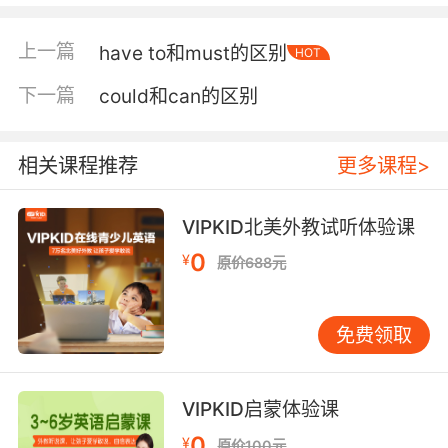
上一篇
have to和must的区别
HOT
下一篇
could和can的区别
相关课程推荐
更多课程>
VIPKID北美外教试听体验课
0
¥
原价688元
免费领取
VIPKID启蒙体验课
0
¥
原价100元