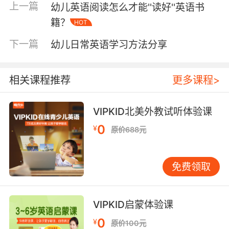
上一篇
幼儿英语阅读怎么才能''读好''英语书
趣，这样孩子才更有动力学好英语这门语言。
籍？
HOT
2、劳逸结合原则——可以采取一些游戏方式，让
下一篇
幼儿日常英语学习方法分享
孩子在活跃的氛围中学习英语。不要老是让孩子
坐在那里听课，可以到处走动与家长、老师进行
英语交流。孩子越活跃那么他的英语知识也会越
相关课程推荐
更多课程>
强，掌握了正确的方法有助于孩子更好地学习英
语。
VIPKID北美外教试听体验课
3、参与原则——学习一门语言重在使用，灵活运
0
¥
原价688元
用才能让孩子的学习更加牢固。所以幼儿学习英
语一定要将其融入到生活中来，让孩子有参与并
且有收获，那么孩子的自信心才能有所增强，并
免费领取
且其兴趣也会大大提高。
幼儿一对一英语训练机构的选择：
VIPKID启蒙体验课
0
¥
家长们在为孩子选择培训机构的时候，要注意选
原价100元