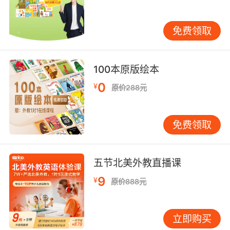
择那些具有丰富行业经验的机构。可以说良好的
信誉是培训机构得以长期发展的重要保证，其次
免费领取
就是要看培训机构的教学理念是否先进，是否符
合儿童身心的健康发展。家长必须认真选择最适
合自己孩子的英语培训学校，并且也要陪伴孩子
100本原版绘本
一起进行英语的学习。
0
¥
原价288元
现如今无论是线上还是线下的幼儿一对一英语训
练机构都很多，这就需要家长注意选择一家适合
孩子的，在对培训机构有了解和体验之后再做选
免费领取
择。
五节北美外教直播课
9
¥
原价888元
立即购买