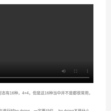
态有16种，4×4，但是这16种当中并不是都很常用，
行时be doing。一定要记住， be doing不是什么