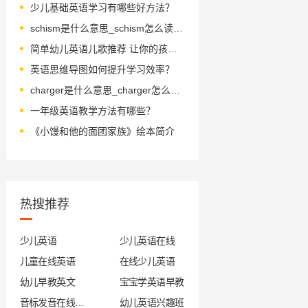
少儿基础英语学习有哪些好方法？
schism是什么意思_schism怎么读_音标ˈskɪzəm
简单幼儿英语儿歌推荐 让你的孩子轻松学英语
英语思维导图如何提升学习效率？
charger是什么意思_charger怎么读_音标ˈtʃɑ-dʒə(r)
一年级英语教学方法有哪些？
《小馒和他的面团家族》绘本简介
热搜推荐
少儿英语
少儿英语在线
儿童在线英语
在线少儿英语
幼儿早教英文
宝宝学英语早教
音标发音在线试听
幼儿英语兴趣班