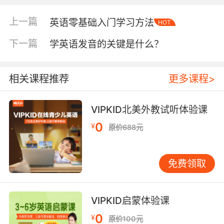
办学理念，并且也会紧紧围绕它设计孩子所有的
英语课程。
上一篇
英语零基础入门学习方法
HOT
第二、资质指标
下一篇
学英语发音的关键是什么？
英语培训机构需要具备相关资质让学习者拥有法
律上的权益和保障，试想教育培训肯定是一件长
相关课程推荐
更多课程>
久并且花钱的事情，烟台英语培训建议大家一定
要对培训机构的资质指标有个详细的了解，看看
VIPKID北美外教试听体验课
我们是否真的可以将孩子交给他们。
0
¥
原价688元
第三、课程指标
英语培训机构最理想的课程应该是基于有广泛国
免费领取
际认可度的英语标准体系研发的，是适合孩子学
习并且也要与时俱进的，不能让孩子学了之后根
本不知道自己学的是什么。
VIPKID启蒙体验课
0
¥
原价100元
第四、师资指标