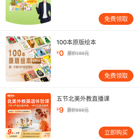
优秀的英语培训机构应该是拥有一支全职并且专
免费领取
业的教师队伍的，而且教师的学历和背景肯定是
符合教学的标准的。培训机构是肯定要建立教师
上岗、教学过程的支持和监控以及教师评估的完
100本原版绘本
整教学质控体系，这样是对消费者的一个保障也
0
是自己长久发展下去的一个证明。
¥
原价288元
第五、教学指标
免费领取
优秀的英语培训机构是可以为孩子提供学习诊断
和规划的，并且也会比较重视孩子的学习过程，
随时了解孩子们的学习状况并且也要将监控和测
五节北美外教直播课
评贯穿整个学习过程。
9
¥
原价888元
烟台英语培训认为还可以从培训机构的沟通指标
来考察，优秀的英语培训机构应该建立起常规化
立即购买
的沟通交流机制，以方便及时有效地与家长来沟