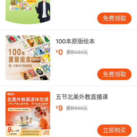
days ago), in / on + 过去的时间词 (如in 2010),
just now, at that time, in those days, one day,
免费领取
long long time ago, once upon a time等。
6）现在进行时：表示现在正在进行的动作，或现
100本原版绘本
阶段正在进行的动作。现在进行时由“am / is /
0
¥
are + 现在分词”构成。常见时间状语标志：now,
原价288元
at this time, at this moment, at present等。
免费领取
7）过去进行时：表示过去某时刻正在进行的动
作，或过去某一阶段一直在进行的动作，过去进
行时由“was / were + 现在分词”构成。常见时间
五节北美外教直播课
状语标志：(just) then, at that time, yesterday
afternoon, the whole morning, all day
9
¥
原价888元
yesterday, from 9 to 10 last evening / night,
those days等。
立即购买