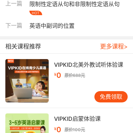
上一篇
限制性定语从句和非限制性定语从句
时，谓语动词要用第三人称单数形式。 常见时间
状语标志：always, often, sometimes, usually,
HOT
every day, on Sundays, once a day / week /
下一篇
英语中副词的位置
month等。
4）一般将来时：表示将来发生的动作或存在的状
相关课程推荐
更多课程>
态，以及打算、计划或准备做某事。常见时间状
语标志：tomorrow, the day after tomorrow,
VIPKID北美外教试听体验课
next day / week / month / year…, this week /
month / year, soon, in + 时间状语 (如in one
0
¥
原价688元
hour / in a few minutes等)，in the future, in
future等。
免费领取
5）一般过去时：表示在过去的某个时间发生的动
作或存在的状态，也表示过去习惯性、经常性的
动作。谓语动词要用过去时。常见时间状语标
VIPKID启蒙体验课
志：yesterday, the day before yesterday, last
0
¥
原价100元
night / week / month, 时间词 + ago (如three