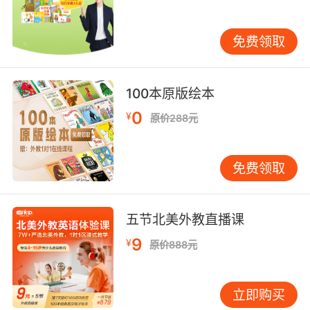
四、动词ing可以跟在某些动词后面作宾语。后面
免费领取
直接跟动词ing形式的动词主要有：admit（允
许）、acknowledge（了解）、advise（建
议）、appreciate（感激）、avoid（避免）、
100本原版绘本
delay（耽误）、deny（拒绝）、dislike（不喜
0
¥
欢）、enjoy（享受）、excuse（锻炼）、
原价288元
escape（逃跑）、fancy（奇特）、finish（完
成）、give up（放弃）、imagine（想象）等
免费领取
等。
五、动词ing形式可以用来表示正在进行的动作或
五节北美外教直播课
者状态，基本结构是be + doing。 比如:My
mother is doing the homework now. 我妈妈现
9
¥
原价888元
在在做家务。 My cat is eating the.fish. 我的猫
正在吃鱼。 My father is working in the factory
now. 我爸爸现在正在工厂工作。
立即购买