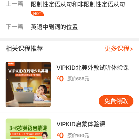
上一篇
限制性定语从句和非限制性定语从句
对你的健康非常重要。
HOT
二、动词ing形式可以使用在it作形式主语的句型
下一篇
英语中副词的位置
中，主要结构是:it is＋形容词＋doing＋其他。
比如：It is good eating more vegetable every
day. 每天多吃蔬菜是好的。 It is very delight
相关课程推荐
更多课程>
chatting with you in the weekend. 在周末和你
闲聊是在是太开心了。 It is well taking good
VIPKID北美外教试听体验课
care of the cat every day. 每天照顾好这只小猫
是不错的。
0
¥
原价688元
三、动词ing的形式在“There + be + no + -ing”
的结构中，是用来做表语的。 比如：There is no
免费领取
harm eating more vegetable every day. 每天
多吃点蔬菜是没有害处的。 There is no harm
reading more books every day. 每天多读一点
VIPKID启蒙体验课
书是没有害处的。 There is no harm studying
0
¥
原价100元
English langage. 学习英语是没有害处的。