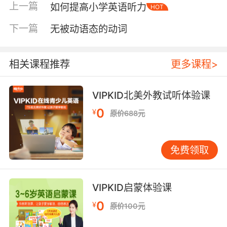
上一篇
如何提高小学英语听力
HOT
编写而成，很好地结合了学生对语法能力和交际
能力的学习要求，能够帮助学生进一步理解课
下一篇
无被动语态的动词
本、熟练句型、掌握语法并运用，从而掌握与理
解并消化课堂内容，从而达到学习目的。同时可
相关课程推荐
更多课程>
以通过本书掌握到日常交际常用句型和语法，掌
握3000个词汇量，并能熟练地在生活中与人交
流。
VIPKID北美外教试听体验课
0
¥
选择适合小学生的英语教材可以从孩子的需求出
原价688元
发，也可以针对孩子学习英语的过程中遇到的问
题进行教材选择。因为只有明白孩子需要的是什
免费领取
么，再去选择需要的教材，才能更有针对性进行
学习，从而促进英语学习成绩，提高英语能力。
VIPKID启蒙体验课
0
¥
原价100元