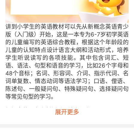
讲到小学生的英语教材可以先从新概念英语青少
版（入门级）开始，这是一本专为6-7岁初学英语
的儿童编写的英语综合教程，根据这个年龄段的
儿童的认知特点设计语言大纲和活动形式，培养
学生听说读写的各项技能。其中包含词汇、短
语、语法、句型和语音的学习，比如26个字母和
48个音标；名词、形容词、介词、指示代词、名
词单复数、情态动词等语法学习；口语、俚语、
陈述句、一般疑问句、特殊疑问句、选择疑问句
等常见句型的学习。
新概念英语青少版侧重语法和写作，那么Side By
展开更多
Side（朗文国际英语教程，简称SBS）侧重语法
和口语练习。这是一本从外国语学校教学需要出
发，结合教学实际（含有50多种常用交际场景）