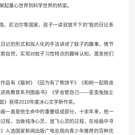
架起童心世界到科学世界的桥梁。
越南、尼泊尔等国家，孩子一读就放不下的“我的日记系
以日记的形式和拟人化的手法讲述了蚊子的趣事，情节
探索自然，实现对蚊子习性特点的趣味认知，激发他们
版作品有《猫树》《因为有了熊饼干》《和树一起跳皮
兔逆商教育系列图画书》《学会管自己——歪歪兔独立
》获得2010年度冰心文学新作奖。
画画一直是他生命中的重要组成部分，十余年来，他一
的过程，当做纯净心灵、放飞心灵的过程，在绘画中寻
树》入选国家新闻出版广电总局向青少年推荐的百种优