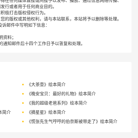
不得在任何媒体直接或间接予以发布、播放、通过信息网络传播、
制发行或者用于任何商业目的。
诺积极打击版权侵权行为。
了您的版权或其他权利，请与本站联系，本站将予以删除等处理。
请您在投诉邮件中写明如下信息：
明资料；
的通知邮件后十四个工作日予以答复和处理。
《大茶壶》绘本简介
《晚安宝贝：最好的礼物》绘本简介
《我的超级老爸系列》绘本简介
本简介
《摘星星》绘本简介
《慌张先生气哼哼的伯奈斯被带走了》绘本简介