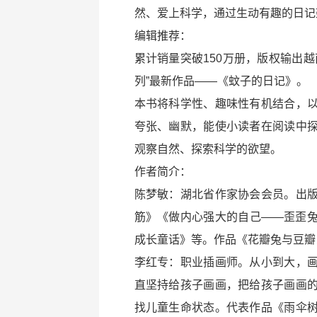
然、爱上科学，通过生动有趣的日记
编辑推荐：
累计销量突破150万册，版权输出
列”最新作品——《蚊子的日记》。
本书将科学性、趣味性有机结合，
夸张、幽默，能使小读者在阅读中
观察自然、探索科学的欲望。
作者简介：
陈梦敏：湖北省作家协会会员。出
筋》《做内心强大的自己——歪歪
成长童话》等。作品《花瓣兔与豆瓣鼠
李红专：职业插画师。从小到大，
直坚持给孩子画画，把给孩子画画
找儿童生命状态。代表作品《雨伞