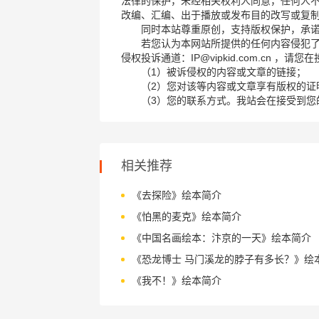
法律的保护，未经相关权利人同意，任何人
改编、汇编、出于播放或发布目的改写或复
同时本站尊重原创，支持版权保护，承
若您认为本网站所提供的任何内容侵犯
侵权投诉通道：IP@vipkid.com.cn ，
（1）被诉侵权的内容或文章的链接；
（2）您对该等内容或文章享有版权的证
（3）您的联系方式。我站会在接受到您
相关推荐
《去探险》绘本简介
《怕黑的麦克》绘本简介
《中国名画绘本：汴京的一天》绘本简介
《恐龙博士 马门溪龙的脖子有多长？》绘
《我不！》绘本简介