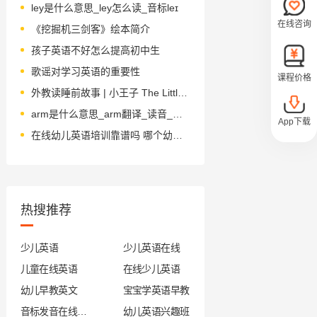
ley是什么意思_ley怎么读_音标leɪ
在线咨询
《挖掘机三剑客》绘本简介
孩子英语不好怎么提高初中生
歌谣对学习英语的重要性
课程价格
外教读睡前故事 | 小王子 The Little Prince 第27章（大结局）
arm是什么意思_arm翻译_读音_用法_翻译
App下载
在线幼儿英语培训靠谱吗 哪个幼儿英语培训机构好
热搜推荐
少儿英语
少儿英语在线
儿童在线英语
在线少儿英语
幼儿早教英文
宝宝学英语早教
音标发音在线试听
幼儿英语兴趣班