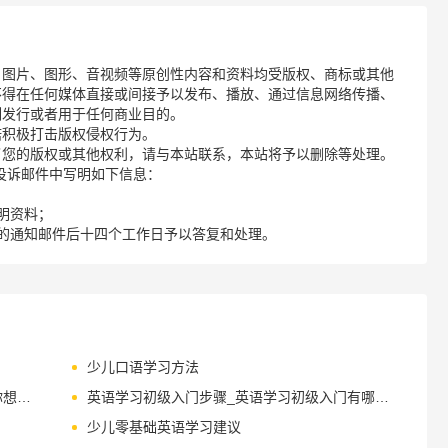
、图片、图形、音视频等原创性内容和资料均受版权、商标或其他
不得在任何媒体直接或间接予以发布、播放、通过信息网络传播、
制发行或者用于任何商业目的。
诺积极打击版权侵权行为。
了您的版权或其他权利，请与本站联系，本站将予以删除等处理。
请您在投诉邮件中写明如下信息：
明资料；
的通知邮件后十四个工作日予以答复和处理。
少儿口语学习方法
音乐对少儿英语的学习有多大帮助这里有你想要的答案
英语学习初级入门步骤_英语学习初级入门有哪些好方法
少儿零基础英语学习建议