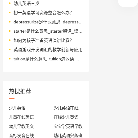
幼儿英语三岁
初一英语学习资源整合怎么办？
depressurize是什么意思_depressurize怎么读_音标di-'preʃəraɪz
starter是什么意思_starter翻译_读音_用法_翻译
如何为孩子准备英语演讲比赛？
英语游戏开发词汇的教学创新与应用
tuition是什么意思_tuition怎么读_音标tjuˈɪʃn
热搜推荐
少儿英语
少儿英语在线
儿童在线英语
在线少儿英语
幼儿早教英文
宝宝学英语早教
音标发音在线试听
幼儿英语兴趣班