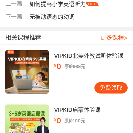
上一篇
如何提高小学英语听力
HOT
强迫孩子拿着书本去读，更不建议用先翻译成母
语再去理解的方法教孩子，这会极大挫伤孩子学
下一篇
无被动语态的动词
习英语的兴趣，甚至会让孩子产生厌学情绪。
相关课程推荐
更多课程>
VIPKID北美外教试听体验课
0
¥
原价688元
免费领取
VIPKID启蒙体验课
0
¥
原价100元