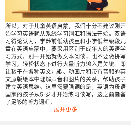
所以，对于儿童英语启蒙，我们十分不建议刚开
始学习英语就从系统学习词汇和语法开始。双语
习得论认为，学龄前低幼孩童和小学低年级段儿
童在英语启蒙中，要采用区别于成年人的英语学
习方式，别一开始就做文本阅读，也不要做拼写
学习，轻松状态下进行大量听力输入是关键。即
让孩子在各种英文儿歌、动画片和带有音频的英
文原版绘本中理解声音和图片的关系，帮助孩子
建立英语思维。这里需要强调的是，英语为母语
国家的孩子从5 岁才开始练习读写，这之前储备
了足够的听力词汇。
展开更多
综上，听说先行，是学习英语这种拼音文字不可
绕开的环节，我们十分不建议颠倒“听→说→读→
写”的学习顺序。在孩子英语启蒙阶段，我们不要