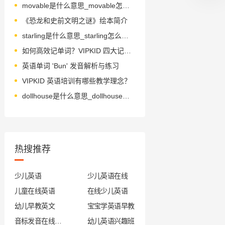
movable是什么意思_movable怎么读_音标ˈmu-vəbl
《恐龙和史前文明之谜》绘本简介
starling是什么意思_starling怎么读_音标'stɑ-lɪŋ
如何高效记单词？VIPKID 四大记忆法揭秘
英语单词 'Bun' 发音解析与练习
VIPKID 英语培训有哪些教学理念？
dollhouse是什么意思_dollhouse怎么读_音标ˈdɒlhaʊs
热搜推荐
少儿英语
少儿英语在线
儿童在线英语
在线少儿英语
幼儿早教英文
宝宝学英语早教
音标发音在线试听
幼儿英语兴趣班