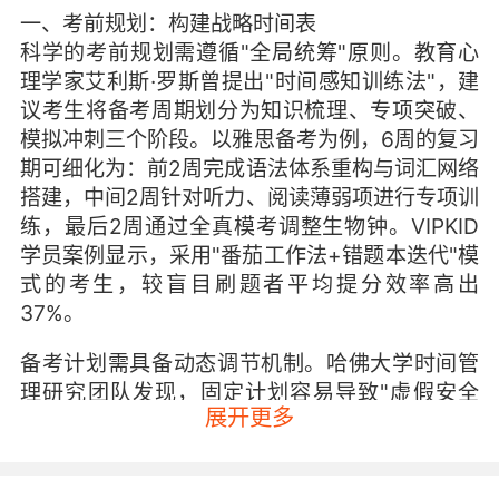
一、考前规划：构建战略时间表
科学的考前规划需遵循"全局统筹"原则。教育心
理学家艾利斯·罗斯曾提出"时间感知训练法"，建
议考生将备考周期划分为知识梳理、专项突破、
模拟冲刺三个阶段。以雅思备考为例，6周的复习
期可细化为：前2周完成语法体系重构与词汇网络
搭建，中间2周针对听力、阅读薄弱项进行专项训
练，最后2周通过全真模考调整生物钟。VIPKID
学员案例显示，采用"番茄工作法+错题本迭代"模
式的考生，较盲目刷题者平均提分效率高出
37%。
备考计划需具备动态调节机制。哈佛大学时间管
理研究团队发现，固定计划容易导致"虚假安全
展开更多
感"，建议预留20%弹性时间应对突发状况。例如
某VIPKID学员在备考PET考试时，原计划每天背
诵50个单词，但因学校课业压力，改为利用课间