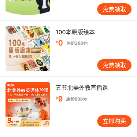
学学习科学实验室指出，机械式计时器易造成紧
免费领取
张情绪，建议采用"进度可视化"策略。例如在托
福阅读中，可将3篇文章分解为每篇18分钟，通
过桌面便签标注"已用/剩余"时间；写作环节可设
100本原版绘本
置手机震动提醒，分阶段检查论点展开度。
0
¥
原价288元
VIPKID在线模考系统特有的"智能分段提醒"功
能，能根据考生实时作答速度动态调整提示节
点，这种个性化设计使时间利用率提升22%。
免费领取
三、平时训练：培养时间敏感度
限时训练应遵循"循序渐进"原则。认知神经科学
五节北美外教直播课
发现，大脑对时间压力的适应需要渐进过程。
VIPKID推出的"阶梯式训练法"值得借鉴：初级阶
9
¥
原价888元
段允许120%规定时间完成练习，中期压缩至
100%，考前冲刺则设置90%时限。某上海学员通
立即购买
过该体系训练，在三个月内将雅思阅读速度从每
篇15分钟提升至11分钟，且正确率反升8%。这种