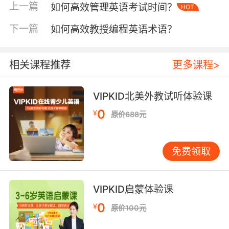
碎片时间完成移动端APP闯关，最终不仅按时完
上一篇
如何高效管理英语考试时间？
HOT
成目标，更在口语场景应用中强化记忆效果。这
下一篇
如何高效教授编程英语术语？
种"计划-执行-反馈"的闭环管理，正是VIPKID教
学理念中"自适应学习"的实践体现。
相关课程推荐
更多课程>
二、考场分配：建立答题节奏感
不同题型的时间配比直接影响得分效率。剑桥大
学语言测试中心研究表明，英语标准化考试中，
VIPKID北美外教试听体验课
听力部分应控制在总时长30%以内，阅读理解需
0
¥
原价688元
预留40%时间，写作与翻译则需保证至少25%的
构思时间。以高考英语为例，VIPKID名师建议：
完形填空每题不超过90秒，七选五篇章控制在8
免费领取
分钟内，书面表达务必留出15分钟用于润色。某
北京状元曾在访谈中透露，其通过VIPKID外教模
拟庭审式训练，将辩论思维转化为写作时的快速
VIPKID启蒙体验课
提纲构建能力。
0
¥
原价100元
时间监控需要"显性"与"隐性"工具结合。斯坦福大