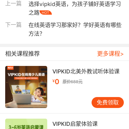
上一篇
选择vipkid英语，为孩子铺好英语学习
育标准），现又引进百年名社——牛津大学出版
之路
社出版的教材，开发了vipkid英语全项进阶课
HOT
程。
下一篇
在线英语学习那家好？学好英语有哪些
方法？
第二点，坚持。坚持是一切事情成功的必备条
相关课程推荐
更多课程>
件，只有坚持到最后的人、只有善始善终的人才
能到达顶峰，尤其是学习，如果能从学习的过程
中源源不断地获得成就感，那么成功的可能性就
VIPKID北美外教试听体验课
增加了一大半。有人问，在线儿童英语vipkid到
0
¥
原价688元
底怎么样？所有的事情只有尝试过才知道答案，
毕竟实践是检验真理的唯一标准，那些真实的口
碑不可能是空穴来风。
免费领取
VIPKID启蒙体验课
第三点，敢于失败。在学英语的道路上，要想前