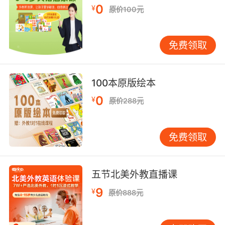
进，必经失败。比如今天老师讲的太快听不懂，
0
¥
原价100元
比如这单元的单词连拼读都不会更别说记住了，
再比如小测试考砸了……诸如此类的小失败都要视
为正常，经历过就知道，越过障碍之后，就一定
免费领取
会有成长和进步。
100本原版绘本
0
¥
原价288元
免费领取
五节北美外教直播课
9
¥
原价888元