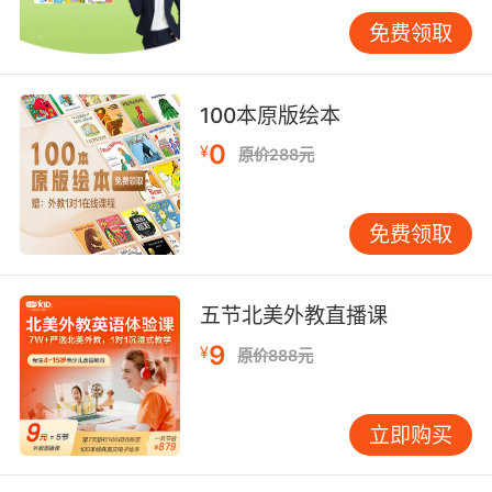
忆
免费领取
也就是以英语中的某个单词为主，加上、减去或
者是调换其中一个字母，就会变化成一个新的单
100本原版绘本
词。这样大家只需要记住一个单词就可以记住其
0
¥
他的，那么想起一个单词也会想到其他很多的单
原价288元
词。
免费领取
比如前面加字母的有“ear（耳朵）-near（靠
近）、read（读书）-bread（面包）”，后面加
五节北美外教直播课
字母的有“you（你的）-your（你的/你们的）”，
9
¥
原价888元
中间加字母的有“though（即使）-through（通
过）”，减少字母的有“she（她）-he（他），
close（关闭）-lose（丢失）”，更换字母的有
立即购买
“book（书本）-look（看），cake（烘焙）-
lake（湖）”，调换字母顺序的有“sing（唱歌）-