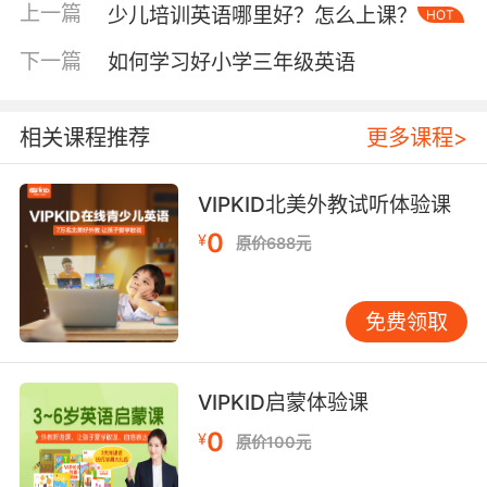
解英语单词的时候，大家可以利用“环境因素”的
上一篇
少儿培训英语哪里好？怎么上课？
HOT
“暗示”来进行记忆，这种抽象的理解和记忆就算
是只记住了单词，但是在特定的环境中你也会知
下一篇
如何学习好小学三年级英语
道它到底怎么使用。也就是在语境中学习英语单
词，不仅可以更有效地掌握，更是可以彻底掌握
相关课程推荐
更多课程>
单词的用法。
VIPKID北美外教试听体验课
0
比如词组“get away”是离开、滚开的意思，而词
¥
原价688元
组“get through”是到达、打通的意思，当你的大
脑中有对这些单词的理解时，别人突然问起你不
免费领取
一定可以想起来，但是在相应的语境中对单词理
解就会比较广泛了，那么你的英语水平自然就提
高了。
VIPKID启蒙体验课
0
¥
原价100元
如何学习少儿英语单词更有效之字母组合变化记